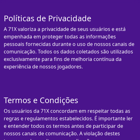
Políticas de Privacidade
A 71X valoriza a privacidade de seus usuários e está
empenhada em proteger todas as informações
pessoais fornecidas durante o uso de nossos canais de
comunicação. Todos os dados coletados são utilizados
exclusivamente para fins de melhoria contínua da
experiência de nossos jogadores.
Termos e Condições
Os usuários da 71X concordam em respeitar todas as
regras e regulamentos estabelecidos. É importante ler
e entender todos os termos antes de participar de
nossos canais de comunicação. A violação destes