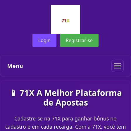
Login
Registrar-se
Menu
📱 71X A Melhor Plataforma
de Apostas
Cadastre-se na 71X para ganhar bônus no
cadastro e em cada recarga. Com a 71X, você tem