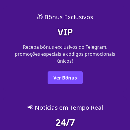
🎁 Bônus Exclusivos
VIP
Receba bônus exclusivos do Telegram,
promoções especiais e códigos promocionais
únicos!
Ver Bônus
📢 Notícias em Tempo Real
24/7