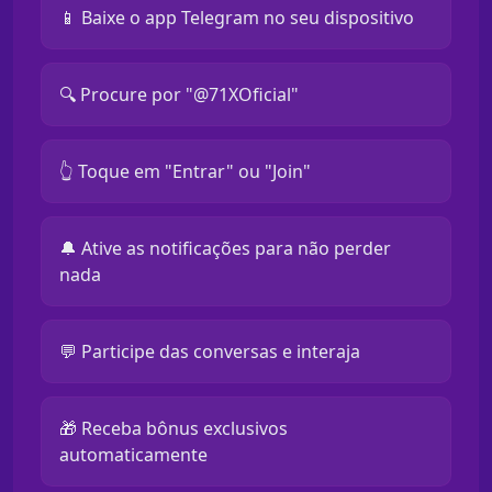
📱 Baixe o app Telegram no seu dispositivo
🔍 Procure por "@71XOficial"
👆 Toque em "Entrar" ou "Join"
🔔 Ative as notificações para não perder
nada
💬 Participe das conversas e interaja
🎁 Receba bônus exclusivos
automaticamente