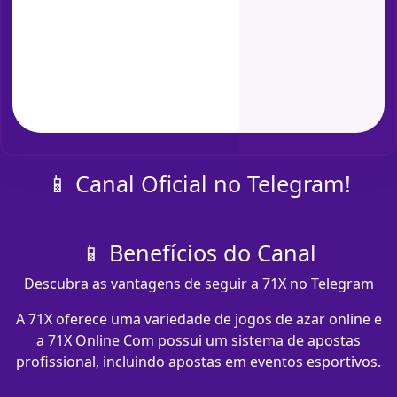
📱 Canal Oficial no Telegram!
📱 Benefícios do Canal
Descubra as vantagens de seguir a 71X no Telegram
A 71X oferece uma variedade de jogos de azar online e
a 71X Online Com possui um sistema de apostas
profissional, incluindo apostas em eventos esportivos.