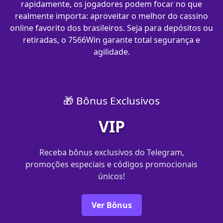
rapidamente, os jogadores podem focar no que
realmente importa: aproveitar o melhor do cassino
online favorito dos brasileiros. Seja para depósitos ou
retiradas, o 7566Win garante total segurança e
agilidade.
🎁 Bônus Exclusivos
VIP
Receba bônus exclusivos do Telegram,
promoções especiais e códigos promocionais
únicos!
Ver Bônus