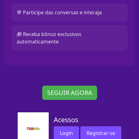
💬 Participe das conversas e interaja
🎁 Receba bônus exclusivos
automaticamente
SEGUIR AGORA
Acessos
Login
Registrar-se