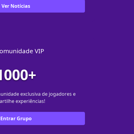
Ver Notícias
Comunidade VIP
1000+
unidade exclusiva de jogadores e
rtilhe experiências!
Entrar Grupo