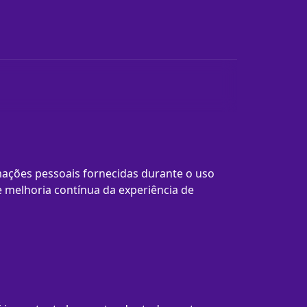
mações pessoais fornecidas durante o uso
e melhoria contínua da experiência de