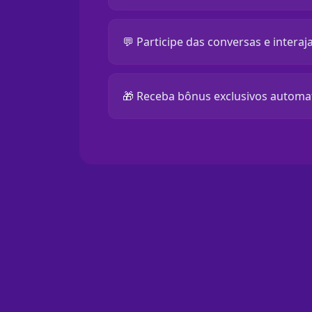
💬 Participe das conversas e interaj
🎁 Receba bônus exclusivos autom