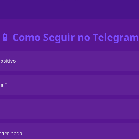
📱 Como Seguir no Telegram
ositivo
al"
erder nada