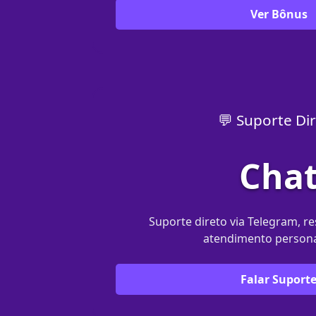
Ver Bônus
💬 Suporte Di
Cha
Suporte direto via Telegram, r
atendimento persona
Falar Suport