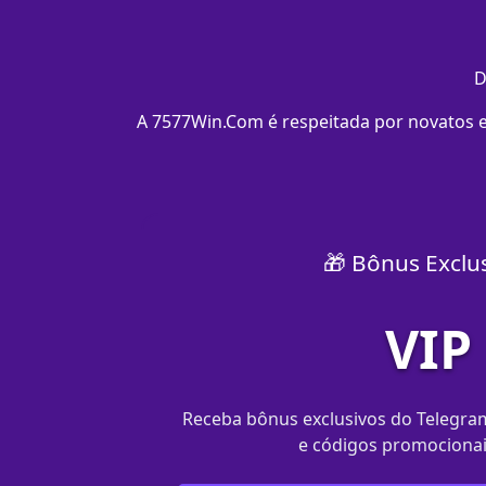
D
A 7577Win.Com é respeitada por novatos e
🎁 Bônus Exclu
VIP
Receba bônus exclusivos do Telegra
e códigos promocionai