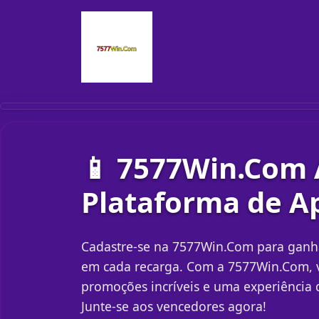
📱 7577Win.Com 
Plataforma de A
Cadastre-se na 7577Win.Com para ganh
em cada recarga. Com a 7577Win.Com, 
promoções incríveis e uma experiência d
Junte-se aos vencedores agora!