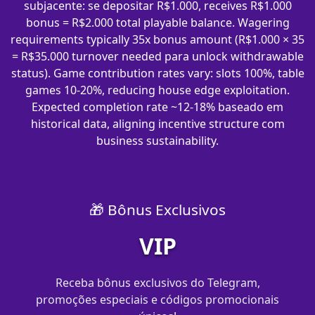
subjacente: se depositar R$1.000, receives R$1.000
bonus = R$2.000 total playable balance. Wagering
requirements typically 35x bonus amount (R$1.000 × 35
= R$35.000 turnover needed para unlock withdrawable
status). Game contribution rates vary: slots 100%, table
games 10-20%, reducing house edge exploitation.
Expected completion rate ~12-18% baseado em
historical data, aligning incentive structure com
business sustainability.
🎁 Bônus Exclusivos
VIP
Receba bônus exclusivos do Telegram,
promoções especiais e códigos promocionais