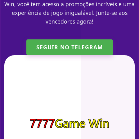
Win, você tem acesso a promoções incríveis e uma
experiência de jogo inigualável. Junte-se aos
vencedores agora!
SEGUIR NO TELEGRAM