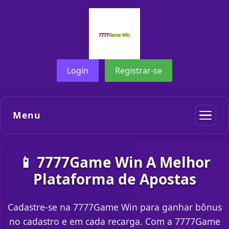
Login
Registrar-se
Menu
📱 7777Game Win A Melhor
Plataforma de Apostas
Cadastre-se na 7777Game Win para ganhar bônus
no cadastro e em cada recarga. Com a 7777Game