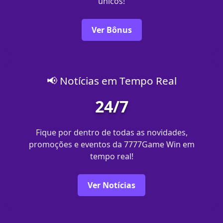
únicos!
Ver Bônus
📢 Notícias em Tempo Real
24/7
Fique por dentro de todas as novidades,
promoções e eventos da 7777Game Win em
tempo real!
Ver Notícias