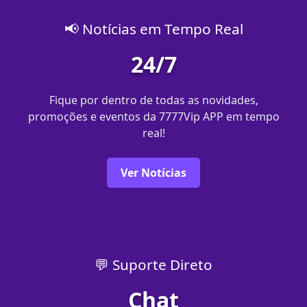
📢 Notícias em Tempo Real
24/7
Fique por dentro de todas as novidades,
promoções e eventos da 7777Vip APP em tempo
real!
Ver Notícias
💬 Suporte Direto
Chat