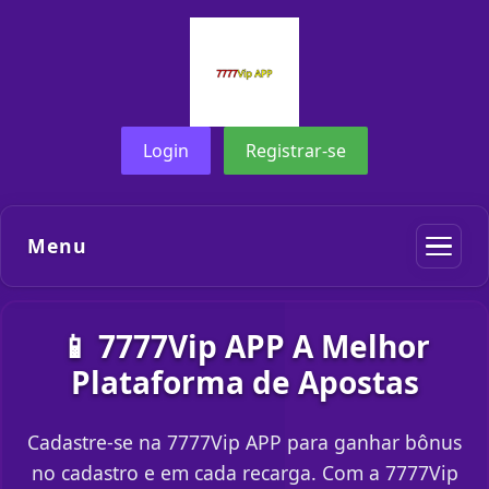
Login
Registrar-se
Menu
📱 7777Vip APP A Melhor
Plataforma de Apostas
Cadastre-se na 7777Vip APP para ganhar bônus
no cadastro e em cada recarga. Com a 7777Vip