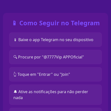
📱 Como Seguir no Telegram
📱 Baixe o app Telegram no seu dispositivo
🔍 Procure por "@7777Vip APPOficial"
👆 Toque em "Entrar" ou "Join"
🔔 Ative as notificações para não perder
nada