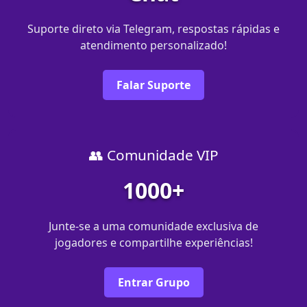
Suporte direto via Telegram, respostas rápidas e
atendimento personalizado!
Falar Suporte
👥 Comunidade VIP
1000+
Junte-se a uma comunidade exclusiva de
jogadores e compartilhe experiências!
Entrar Grupo