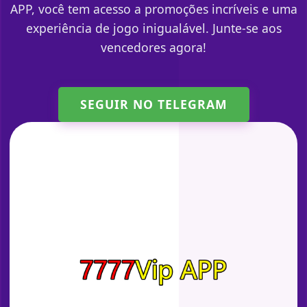
APP, você tem acesso a promoções incríveis e uma
experiência de jogo inigualável. Junte-se aos
vencedores agora!
SEGUIR NO TELEGRAM