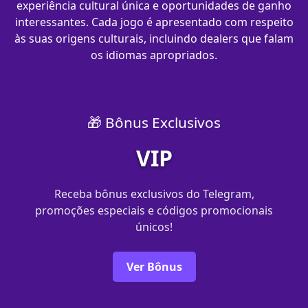
experiência cultural única e oportunidades de ganho
interessantes. Cada jogo é apresentado com respeito
às suas origens culturais, incluindo dealers que falam
os idiomas apropriados.
🎁 Bônus Exclusivos
VIP
Receba bônus exclusivos do Telegram,
promoções especiais e códigos promocionais
únicos!
Ver Bônus