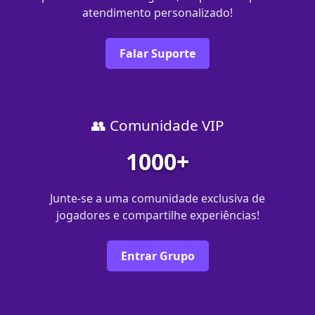
atendimento personalizado!
Falar Suporte
👥 Comunidade VIP
1000+
Junte-se a uma comunidade exclusiva de
jogadores e compartilhe experiências!
Entrar Grupo