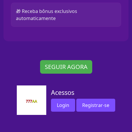
🎁 Receba bônus exclusivos
automaticamente
SEGUIR AGORA
Acessos
Login
Registrar-se