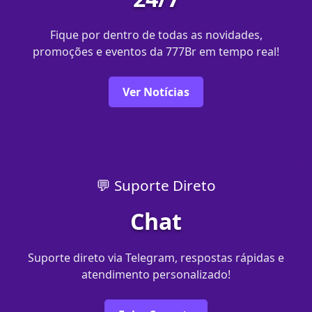
Fique por dentro de todas as novidades,
promoções e eventos da 777Br em tempo real!
Ver Notícias
💬 Suporte Direto
Chat
Suporte direto via Telegram, respostas rápidas e
atendimento personalizado!