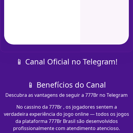
📱 Canal Oficial no Telegram!
📱 Benefícios do Canal
Descubra as vantagens de seguir a 777Br no Telegram
No cassino da 777Br , os jogadores sentem a
verdadeira experiência do jogo online — todos os jogos
da plataforma 777Br Brasil são desenvolvidos
profissionalmente com atendimento atencioso.