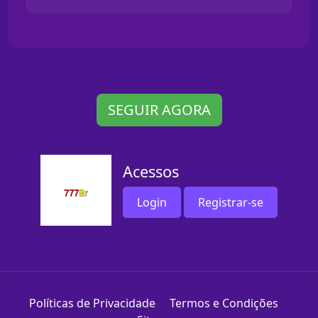
SEGUIR AGORA
Acessos
Login
Registrar-se
Políticas de Privacidade
Termos e Condições