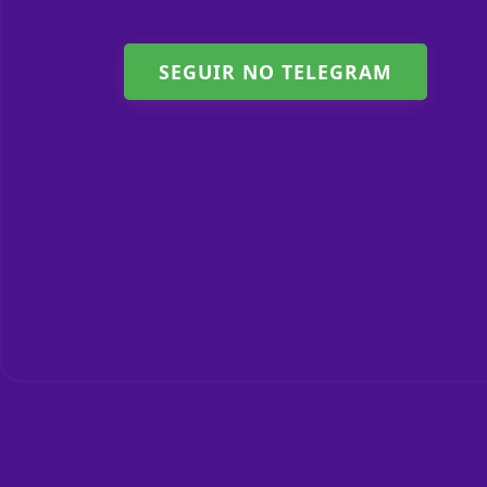
SEGUIR NO TELEGRAM