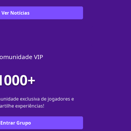
Ver Notícias
Comunidade VIP
1000+
unidade exclusiva de jogadores e
rtilhe experiências!
Entrar Grupo