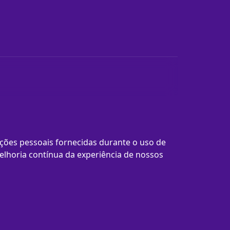
ções pessoais fornecidas durante o uso de
elhoria contínua da experiência de nossos