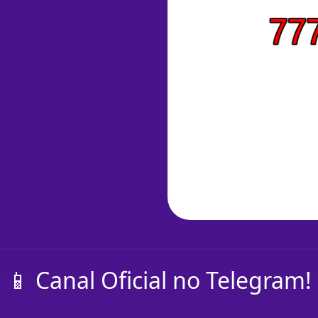
📱 Canal Oficial no Telegram!