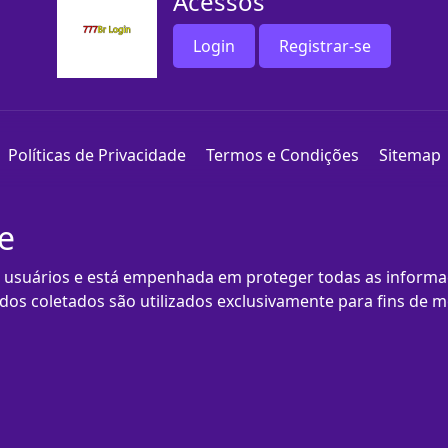
Acessos
Login
Registrar-se
Políticas de Privacidade
Termos e Condições
Sitemap
de
us usuários e está empenhada em proteger todas as informa
os coletados são utilizados exclusivamente para fins de m