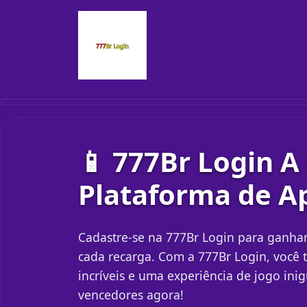
📱 777Br Login A
Plataforma de A
Cadastre-se na 777Br Login para ganha
cada recarga. Com a 777Br Login, você
incríveis e uma experiência de jogo inig
vencedores agora!