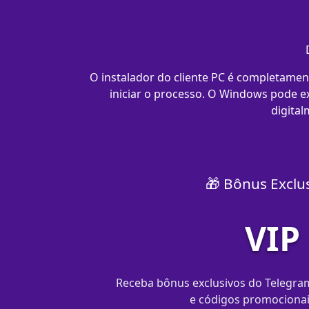
O instalador do cliente PC é completament
iniciar o processo. O Windows pode exi
digital
🎁 Bônus Exclu
VIP
Receba bônus exclusivos do Telegra
e códigos promocionai