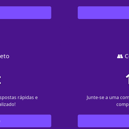
reto
👥 
t
espostas rápidas e
Junte-se a uma com
lizado!
compa
e