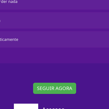
erder nada
a
aticamente
SEGUIR AGORA