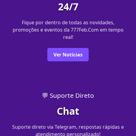
24/7
Fique por dentro de todas as novidades,
promoções e eventos da 777Feb.Com em tempo
real!
Ver Notícias
💬 Suporte Direto
Chat
Suporte direto via Telegram, respostas rápidas e
atendimento personalizado!