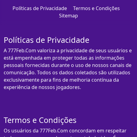
Políticas de Privacidade
Termos e Condições
Sitemap
Políticas de Privacidade
A 777Feb.Com valoriza a privacidade de seus usuários e
está empenhada em proteger todas as informações
pessoais fornecidas durante o uso de nossos canais de
comunicação. Todos os dados coletados são utilizados
exclusivamente para fins de melhoria contínua da
experiência de nossos jogadores.
Termos e Condições
Os usuários da 777Feb.Com concordam em respeitar