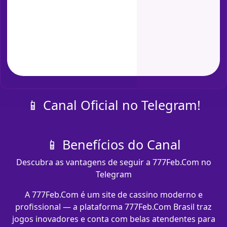
📱 Canal Oficial no Telegram!
📱 Benefícios do Canal
Descubra as vantagens de seguir a 777Feb.Com no
Telegram
A 777Feb.Com é um site de cassino moderno e
profissional — a plataforma 777Feb.Com Brasil traz
jogos inovadores e conta com belas atendentes para