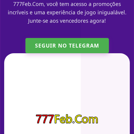
777Feb.Com, você tem acesso a promoções
incríveis e uma experiência de jogo inigualável.
Junte-se aos vencedores agora!
SEGUIR NO TELEGRAM