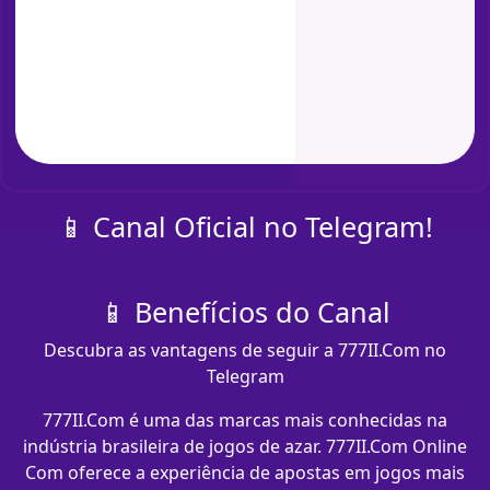
📱 Canal Oficial no Telegram!
📱 Benefícios do Canal
Descubra as vantagens de seguir a 777II.Com no
Telegram
777II.Com é uma das marcas mais conhecidas na
indústria brasileira de jogos de azar. 777II.Com Online
Com oferece a experiência de apostas em jogos mais