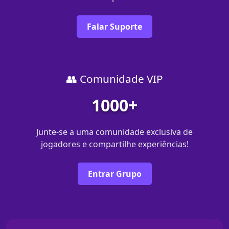
Falar Suporte
👥 Comunidade VIP
1000+
Junte-se a uma comunidade exclusiva de
jogadores e compartilhe experiências!
Entrar Grupo