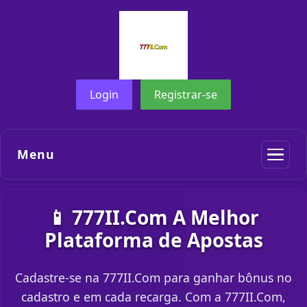
Login
Registrar-se
Menu
📱 777II.Com A Melhor
Plataforma de Apostas
Cadastre-se na 777II.Com para ganhar bônus no
cadastro e em cada recarga. Com a 777II.Com,