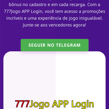
bônus no cadastro e em cada recarga. Com a
777Jogo APP Login, você tem acesso a promoções
incríveis e uma experiência de jogo inigualável.
Junte-se aos vencedores agora!
SEGUIR NO TELEGRAM