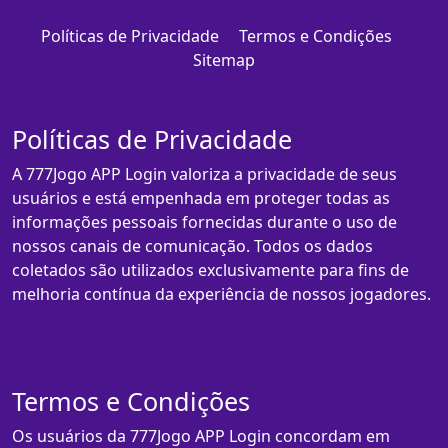
Políticas de Privacidade
Termos e Condições
Sitemap
Políticas de Privacidade
A 777Jogo APP Login valoriza a privacidade de seus
usuários e está empenhada em proteger todas as
informações pessoais fornecidas durante o uso de
nossos canais de comunicação. Todos os dados
coletados são utilizados exclusivamente para fins de
melhoria contínua da experiência de nossos jogadores.
Termos e Condições
Os usuários da 777Jogo APP Login concordam em