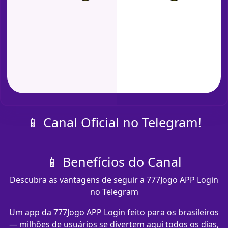
📱 Canal Oficial no Telegram!
📱 Benefícios do Canal
Descubra as vantagens de seguir a 777Jogo APP Login
no Telegram
Um app da 777Jogo APP Login feito para os brasileiros
— milhões de usuários se divertem aqui todos os dias,