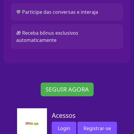
💬 Participe das conversas e interaja
🎁 Receba bônus exclusivos
automaticamente
SEGUIR AGORA
Acessos
Login
Registrar-se