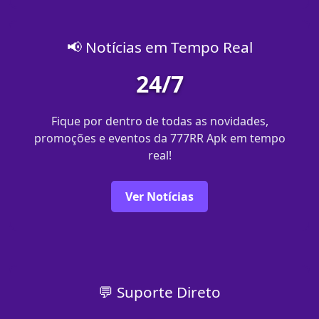
📢 Notícias em Tempo Real
24/7
Fique por dentro de todas as novidades,
promoções e eventos da 777RR Apk em tempo
real!
Ver Notícias
💬 Suporte Direto