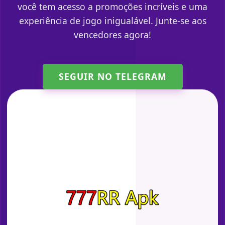
você tem acesso a promoções incríveis e uma
experiência de jogo inigualável. Junte-se aos
vencedores agora!
SEGUIR NO TELEGRAM