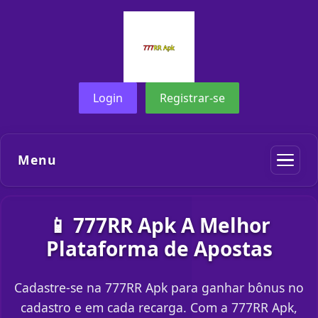
Login
Registrar-se
Menu
📱 777RR Apk A Melhor
Plataforma de Apostas
Cadastre-se na 777RR Apk para ganhar bônus no
cadastro e em cada recarga. Com a 777RR Apk,