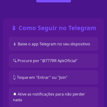
📱 Como Seguir no Telegram
📱 Baixe o app Telegram no seu dispositivo
🔍 Procure por "@777RR ApkOficial"
👆 Toque em "Entrar" ou "Join"
🔔 Ative as notificações para não perder
nada