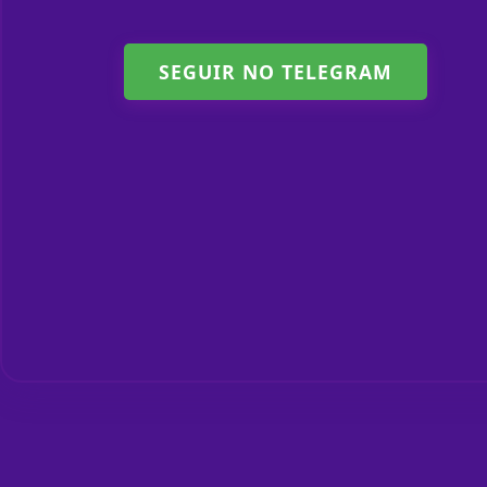
SEGUIR NO TELEGRAM