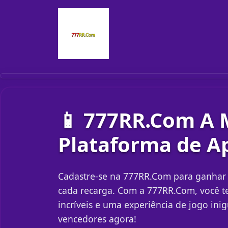
📱 777RR.Com A 
Plataforma de A
Cadastre-se na 777RR.Com para ganhar
cada recarga. Com a 777RR.Com, você 
incríveis e uma experiência de jogo inig
vencedores agora!