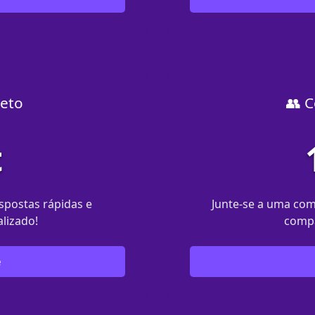
reto
👥 
t
espostas rápidas e
Junte-se a uma com
lizado!
compa
e