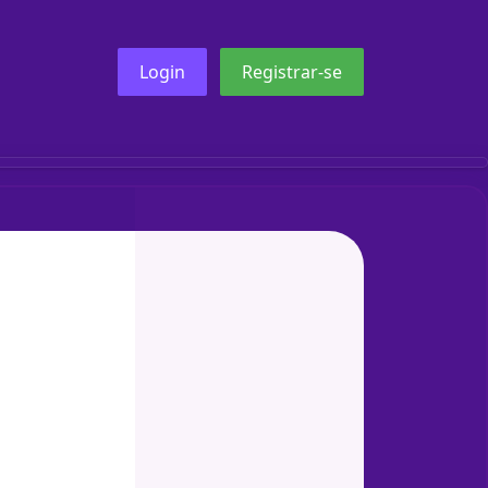
Login
Registrar-se