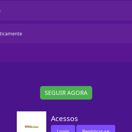
a
aticamente
SEGUIR AGORA
Acessos
Login
Registrar-se