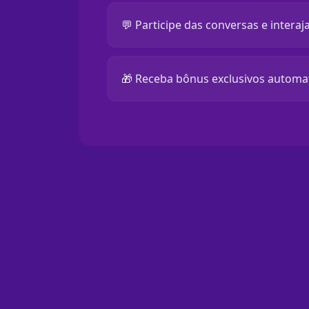
💬 Participe das conversas e interaj
🎁 Receba bônus exclusivos autom