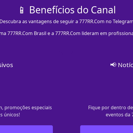
📱 Benefícios do Canal
Descubra as vantagens de seguir a 777RR.Com no Telegra
rma 777RR.Com Brasil e a 777RR.Com lideram em profission
sivos
📢 Notí
m, promoções especiais
Fique por dentro d
s únicos!
eventos da 