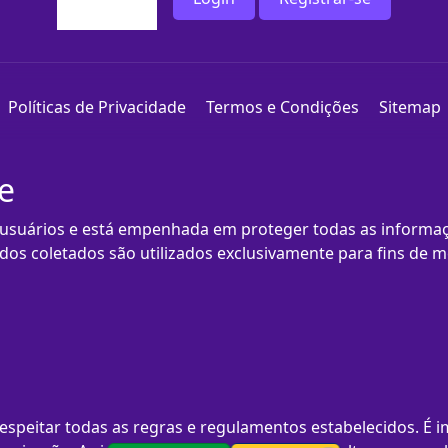
Políticas de Privacidade
Termos e Condições
Sitemap
de
s usuários e está empenhada em proteger todas as informaç
os coletados são utilizados exclusivamente para fins de m
peitar todas as regras e regulamentos estabelecidos. É i