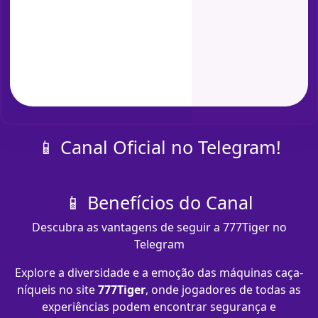
📱 Canal Oficial no Telegram!
📱 Benefícios do Canal
Descubra as vantagens de seguir a 777Tiger no
Telegram
Explore a diversidade e a emoção das máquinas caça-
níqueis no site
777Tiger
, onde jogadores de todas as
experiências podem encontrar segurança e