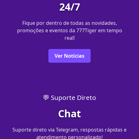
24/7
Fique por dentro de todas as novidades,
promoções e eventos da 777Tiger em tempo
real!
Ver Notícias
💬 Suporte Direto
Chat
Suporte direto via Telegram, respostas rápidas e
atendimento personalizado!