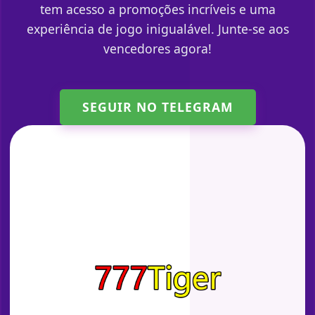
tem acesso a promoções incríveis e uma
experiência de jogo inigualável. Junte-se aos
vencedores agora!
SEGUIR NO TELEGRAM