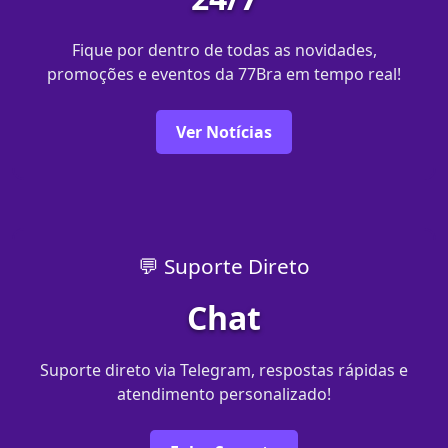
Fique por dentro de todas as novidades,
promoções e eventos da 77Bra em tempo real!
Ver Notícias
💬 Suporte Direto
Chat
Suporte direto via Telegram, respostas rápidas e
atendimento personalizado!