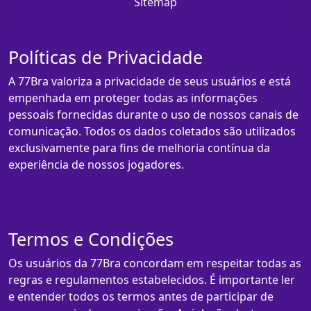
Sitemap
Políticas de Privacidade
A 77Bra valoriza a privacidade de seus usuários e está
empenhada em proteger todas as informações
pessoais fornecidas durante o uso de nossos canais de
comunicação. Todos os dados coletados são utilizados
exclusivamente para fins de melhoria contínua da
experiência de nossos jogadores.
Termos e Condições
Os usuários da 77Bra concordam em respeitar todas as
regras e regulamentos estabelecidos. É importante ler
e entender todos os termos antes de participar de