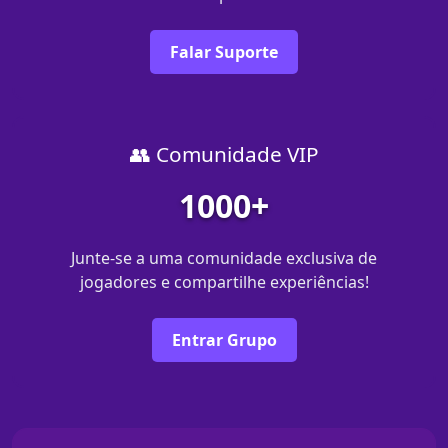
Falar Suporte
👥 Comunidade VIP
1000+
Junte-se a uma comunidade exclusiva de
jogadores e compartilhe experiências!
Entrar Grupo