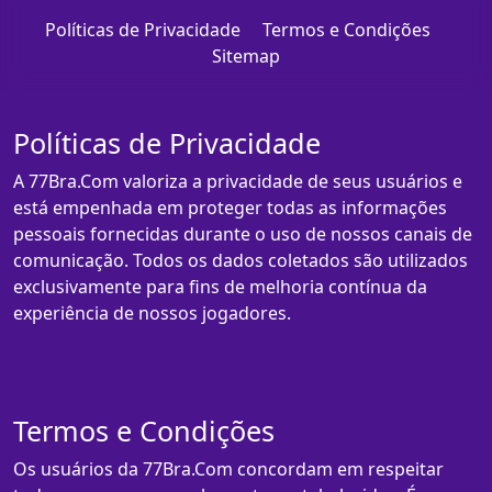
Políticas de Privacidade
Termos e Condições
Sitemap
Políticas de Privacidade
A 77Bra.Com valoriza a privacidade de seus usuários e
está empenhada em proteger todas as informações
pessoais fornecidas durante o uso de nossos canais de
comunicação. Todos os dados coletados são utilizados
exclusivamente para fins de melhoria contínua da
experiência de nossos jogadores.
Termos e Condições
Os usuários da 77Bra.Com concordam em respeitar