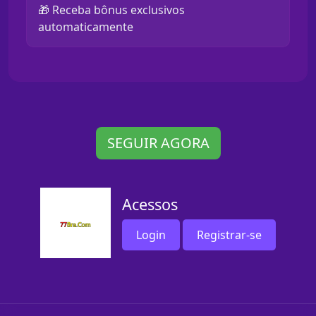
🎁 Receba bônus exclusivos
automaticamente
SEGUIR AGORA
Acessos
Login
Registrar-se