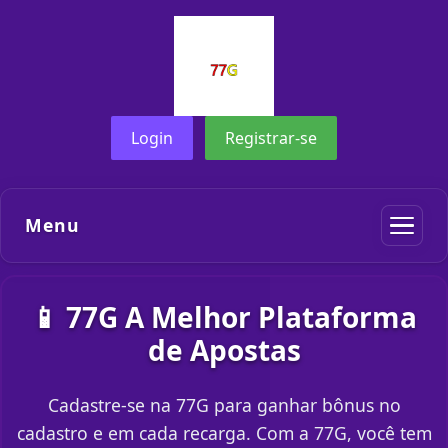
Login
Registrar-se
Menu
📱 77G A Melhor Plataforma
de Apostas
Cadastre-se na 77G para ganhar bônus no
cadastro e em cada recarga. Com a 77G, você tem