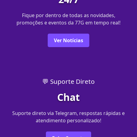
Fique por dentro de todas as novidades,
promoções e eventos da 77G em tempo real!
Ver Notícias
💬 Suporte Direto
Chat
Suporte direto via Telegram, respostas rápidas e
atendimento personalizado!