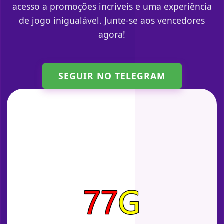
acesso a promoções incríveis e uma experiência
de jogo inigualável. Junte-se aos vencedores
agora!
SEGUIR NO TELEGRAM