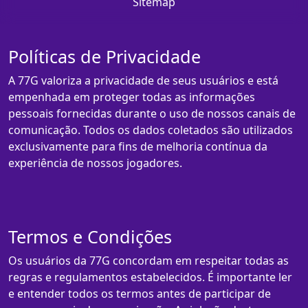
Sitemap
Políticas de Privacidade
A 77G valoriza a privacidade de seus usuários e está
empenhada em proteger todas as informações
pessoais fornecidas durante o uso de nossos canais de
comunicação. Todos os dados coletados são utilizados
exclusivamente para fins de melhoria contínua da
experiência de nossos jogadores.
Termos e Condições
Os usuários da 77G concordam em respeitar todas as
regras e regulamentos estabelecidos. É importante ler
e entender todos os termos antes de participar de