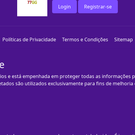
Login
Registrar-se
Políticas de Privacidade
Termos e Condições
Sitemap
de
ários e está empenhada em proteger todas as informações p
tados são utilizados exclusivamente para fins de melhoria