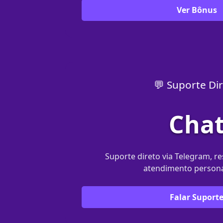
Ver Bônus
💬 Suporte Di
Cha
Suporte direto via Telegram, r
atendimento persona
Falar Suport