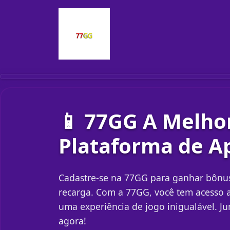
📱 77GG A Melho
Plataforma de A
Cadastre-se na 77GG para ganhar bônus
recarga. Com a 77GG, você tem acesso a
uma experiência de jogo inigualável. J
agora!