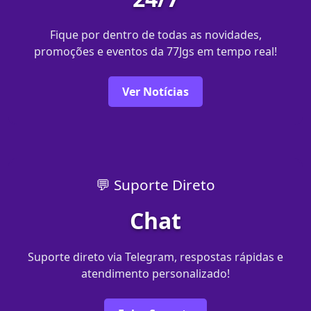
Fique por dentro de todas as novidades,
promoções e eventos da 77Jgs em tempo real!
Ver Notícias
💬 Suporte Direto
Chat
Suporte direto via Telegram, respostas rápidas e
atendimento personalizado!