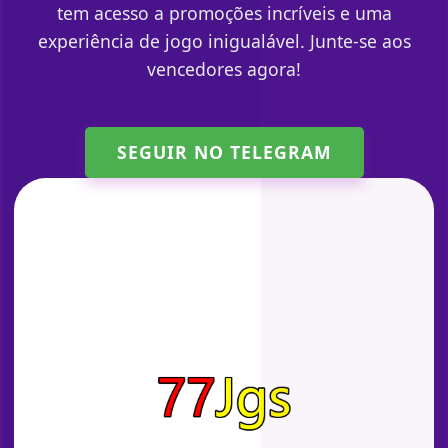
tem acesso a promoções incríveis e uma
experiência de jogo inigualável. Junte-se aos
vencedores agora!
SEGUIR NO TELEGRAM