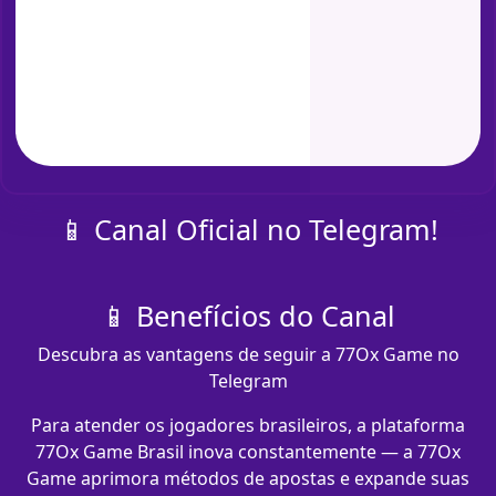
📱 Canal Oficial no Telegram!
📱 Benefícios do Canal
Descubra as vantagens de seguir a 77Ox Game no
Telegram
Para atender os jogadores brasileiros, a plataforma
77Ox Game Brasil inova constantemente — a 77Ox
Game aprimora métodos de apostas e expande suas