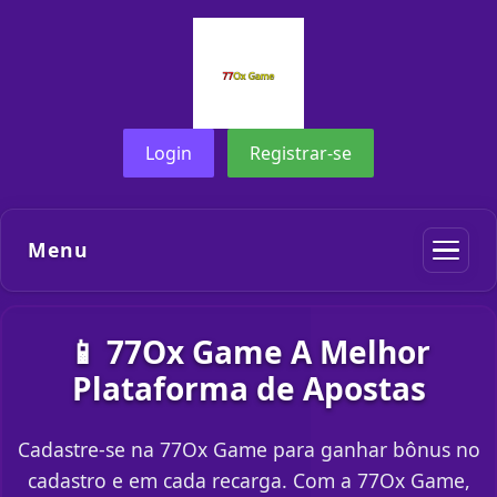
Login
Registrar-se
Menu
📱 77Ox Game A Melhor
Plataforma de Apostas
Cadastre-se na 77Ox Game para ganhar bônus no
cadastro e em cada recarga. Com a 77Ox Game,