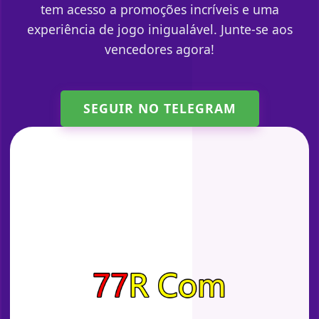
tem acesso a promoções incríveis e uma
experiência de jogo inigualável. Junte-se aos
vencedores agora!
SEGUIR NO TELEGRAM