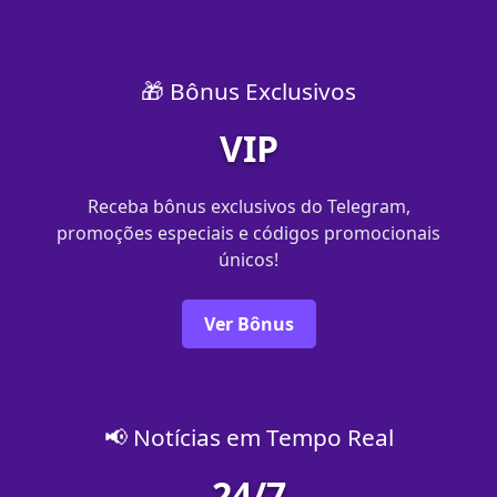
🎁 Bônus Exclusivos
VIP
Receba bônus exclusivos do Telegram,
promoções especiais e códigos promocionais
únicos!
Ver Bônus
📢 Notícias em Tempo Real
24/7