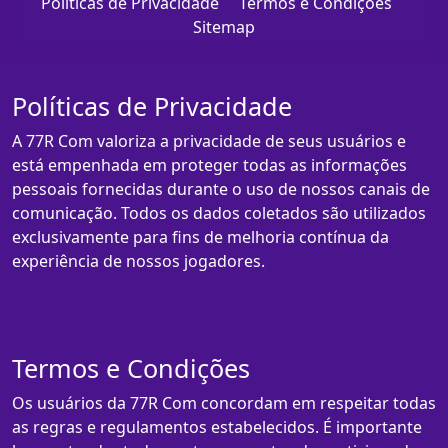
Políticas de Privacidade
Termos e Condições
Sitemap
Políticas de Privacidade
A 77R Com valoriza a privacidade de seus usuários e
está empenhada em proteger todas as informações
pessoais fornecidas durante o uso de nossos canais de
comunicação. Todos os dados coletados são utilizados
exclusivamente para fins de melhoria contínua da
experiência de nossos jogadores.
Termos e Condições
Os usuários da 77R Com concordam em respeitar todas
as regras e regulamentos estabelecidos. É importante