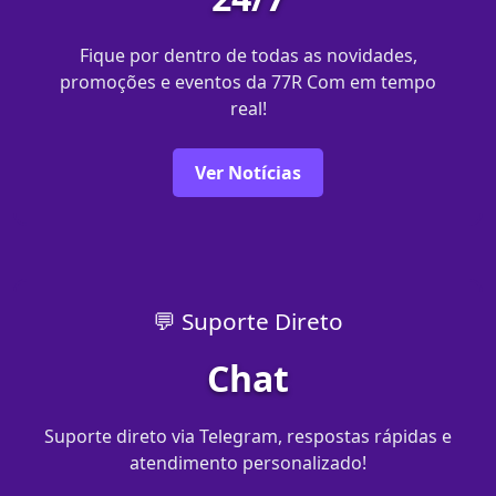
Fique por dentro de todas as novidades,
promoções e eventos da 77R Com em tempo
real!
Ver Notícias
💬 Suporte Direto
Chat
Suporte direto via Telegram, respostas rápidas e
atendimento personalizado!