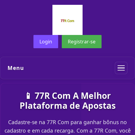
Login
Registrar-se
Menu
📱 77R Com A Melhor
Plataforma de Apostas
Cadastre-se na 77R Com para ganhar bônus no
cadastro e em cada recarga. Com a 77R Com, você