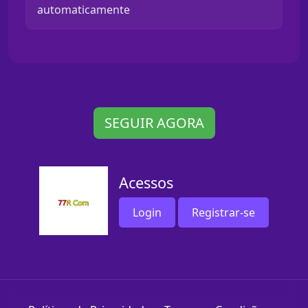
automaticamente
SEGUIR AGORA
Acessos
Login
Registrar-se