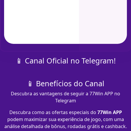
📱 Canal Oficial no Telegram!
📱 Benefícios do Canal
Descubra as vantagens de seguir a 77Win APP no
Telegram
Descubra como as ofertas especiais do
77Win APP
podem maximizar sua experiência de jogo, com uma
análise detalhada de bônus, rodadas grátis e cashback.