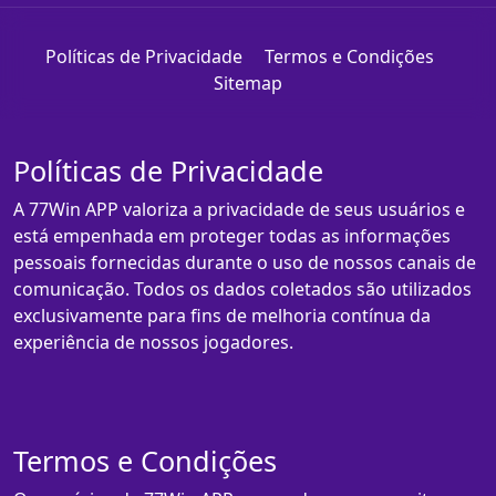
Políticas de Privacidade
Termos e Condições
Sitemap
Políticas de Privacidade
A 77Win APP valoriza a privacidade de seus usuários e
está empenhada em proteger todas as informações
pessoais fornecidas durante o uso de nossos canais de
comunicação. Todos os dados coletados são utilizados
exclusivamente para fins de melhoria contínua da
experiência de nossos jogadores.
Termos e Condições