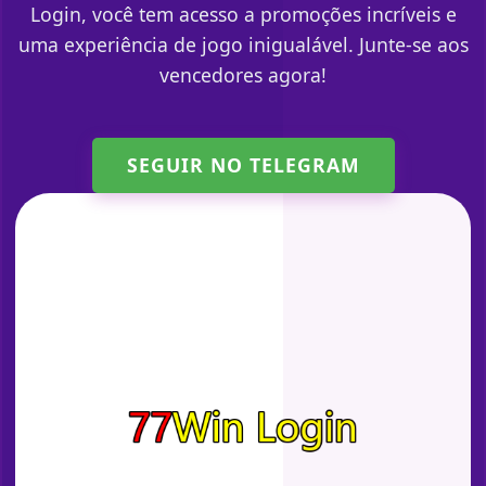
Login, você tem acesso a promoções incríveis e
uma experiência de jogo inigualável. Junte-se aos
vencedores agora!
SEGUIR NO TELEGRAM