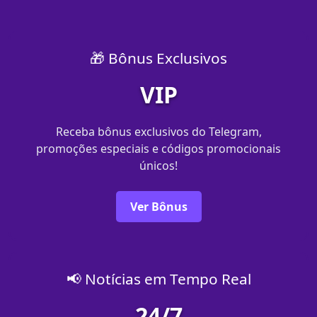
🎁 Bônus Exclusivos
VIP
Receba bônus exclusivos do Telegram,
promoções especiais e códigos promocionais
únicos!
Ver Bônus
📢 Notícias em Tempo Real
24/7