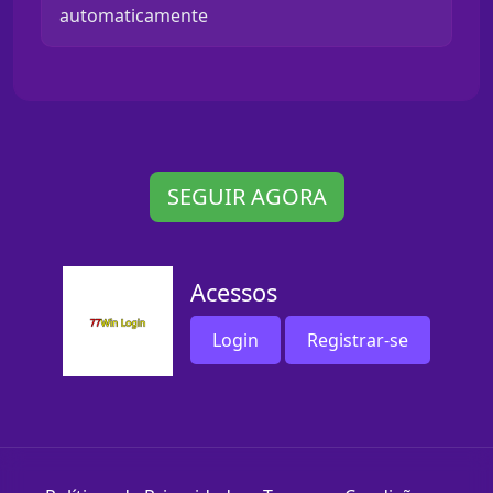
automaticamente
SEGUIR AGORA
Acessos
Login
Registrar-se