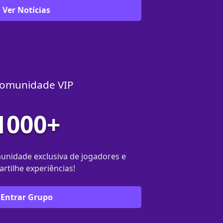
Ver Notícias
Comunidade VIP
1000+
unidade exclusiva de jogadores e
rtilhe experiências!
Entrar Grupo