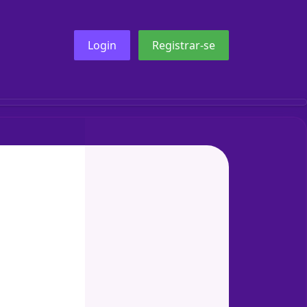
Login
Registrar-se