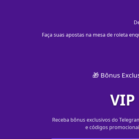
De
Faça suas apostas na mesa de roleta enq
🎁 Bônus Exclu
VIP
Receba bônus exclusivos do Telegra
e códigos promocionai