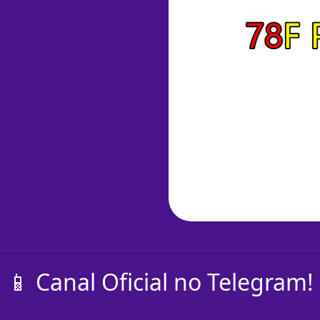
📱 Canal Oficial no Telegram!