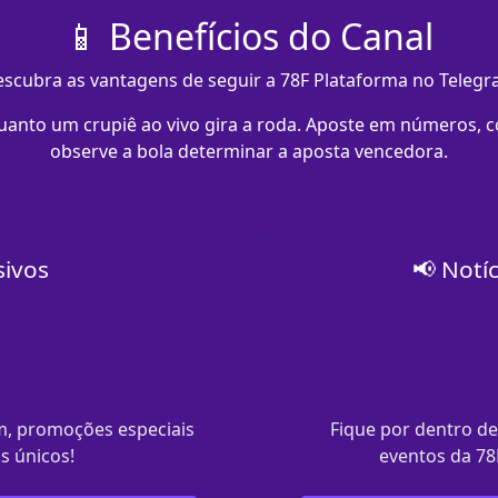
📱 Benefícios do Canal
scubra as vantagens de seguir a 78F Plataforma no Teleg
uanto um crupiê ao vivo gira a roda. Aposte em números, c
observe a bola determinar a aposta vencedora.
sivos
📢 Notí
m, promoções especiais
Fique por dentro d
s únicos!
eventos da 78