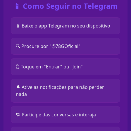
📱 Como Seguir no Telegram
📱 Baixe o app Telegram no seu dispositivo
🔍 Procure por "@78GOficial"
👆 Toque em "Entrar" ou "Join"
🔔 Ative as notificações para não perder
nada
💬 Participe das conversas e interaja