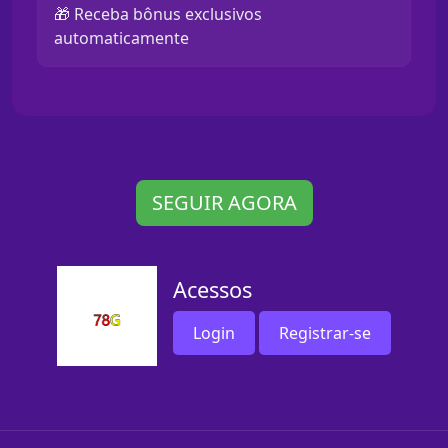
🎁 Receba bônus exclusivos
automaticamente
SEGUIR AGORA
Acessos
Login
Registrar-se