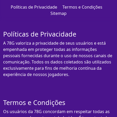
Políticas de Privacidade
Termos e Condições
Sitemap
Políticas de Privacidade
A 78G valoriza a privacidade de seus usuários e está
empenhada em proteger todas as informações
pessoais fornecidas durante o uso de nossos canais de
comunicação. Todos os dados coletados são utilizados
exclusivamente para fins de melhoria contínua da
experiência de nossos jogadores.
Termos e Condições
Os usuários da 78G concordam em respeitar todas as