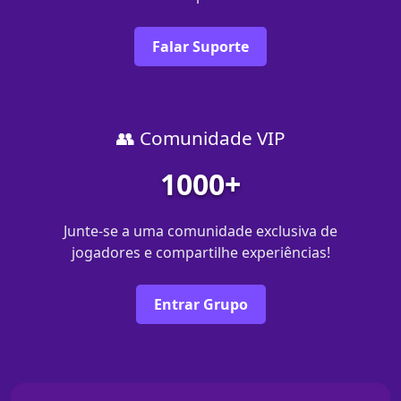
Falar Suporte
👥 Comunidade VIP
1000+
Junte-se a uma comunidade exclusiva de
jogadores e compartilhe experiências!
Entrar Grupo