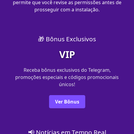
permite que você revise as permissões antes de
prosseguir com a instalação.
🎁 Bônus Exclusivos
VIP
Receba bônus exclusivos do Telegram,
promoções especiais e códigos promocionais
únicos!
Ver Bônus
📢 Notícias em Tempo Real