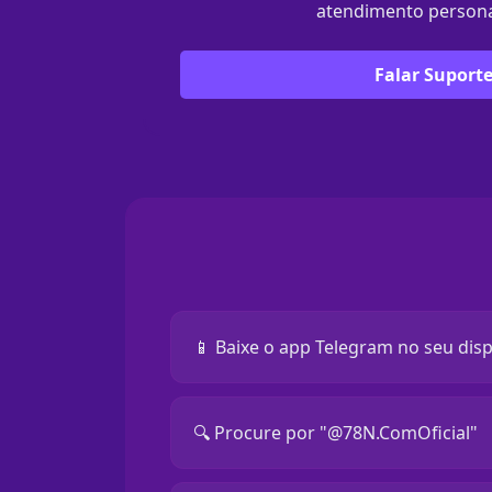
atendimento persona
Falar Suport
📱 Baixe o app Telegram no seu disp
🔍 Procure por "@78N.ComOficial"