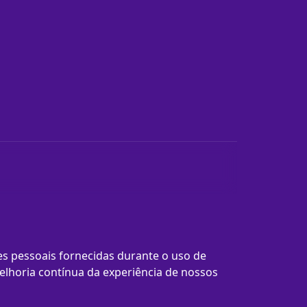
s pessoais fornecidas durante o uso de
elhoria contínua da experiência de nossos