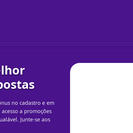
lhor
postas
ônus no cadastro e em
m acesso a promoções
ualável. Junte-se aos