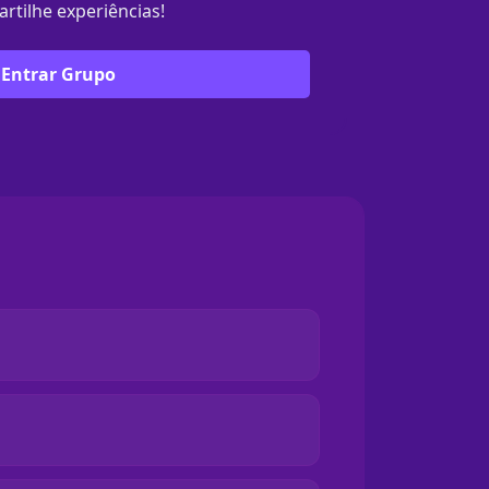
rtilhe experiências!
Entrar Grupo