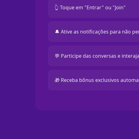
👆 Toque em "Entrar" ou "Join"
🔔 Ative as notificações para não p
💬 Participe das conversas e interaj
🎁 Receba bônus exclusivos autom