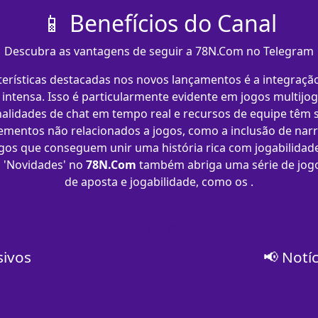
📱 Benefícios do Canal
Descubra as vantagens de seguir a 78N.Com no Telegram
cterísticas destacadas nos novos lançamentos é a integraçã
 intensa. Isso é particularmente evidente em jogos multijo
alidades de chat em tempo real e recursos de equipe têm 
ementos não relacionados a jogos, como a inclusão de nar
jogos que conseguem unir uma história rica com jogabilida
a 'Novidades' no
78N.Com
também abriga uma série de jog
de aposta e jogabilidade, como os .
sivos
📢 Notí