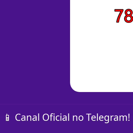
📱 Canal Oficial no Telegram!