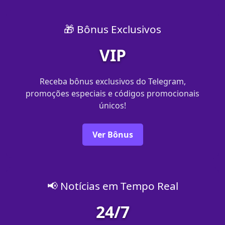
🎁 Bônus Exclusivos
VIP
Receba bônus exclusivos do Telegram,
promoções especiais e códigos promocionais
únicos!
Ver Bônus
📢 Notícias em Tempo Real
24/7