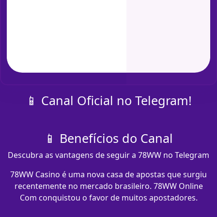
📱 Canal Oficial no Telegram!
📱 Benefícios do Canal
Descubra as vantagens de seguir a 78WW no Telegram
78WW Casino é uma nova casa de apostas que surgiu
recentemente no mercado brasileiro. 78WW Online
Com conquistou o favor de muitos apostadores.