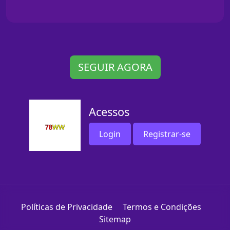
SEGUIR AGORA
Acessos
Login
Registrar-se
Políticas de Privacidade
Termos e Condições
Sitemap