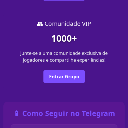
👥 Comunidade VIP
1000+
Junte-se a uma comunidade exclusiva de
jogadores e compartilhe experiências!
Entrar Grupo
📱 Como Seguir no Telegram