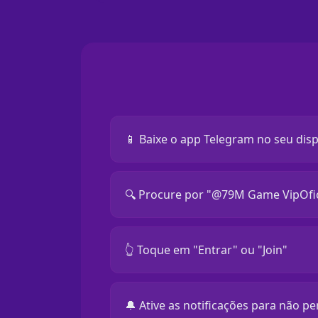
📱 Baixe o app Telegram no seu disp
🔍 Procure por "@79M Game VipOfic
👆 Toque em "Entrar" ou "Join"
🔔 Ative as notificações para não p