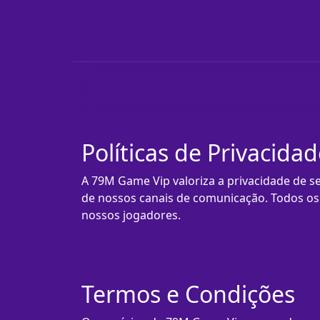
Políticas de Privacida
A 79M Game Vip valoriza a privacidade de 
de nossos canais de comunicação. Todos os 
nossos jogadores.
Termos e Condições