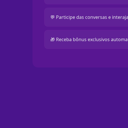
💬 Participe das conversas e interaj
🎁 Receba bônus exclusivos autom