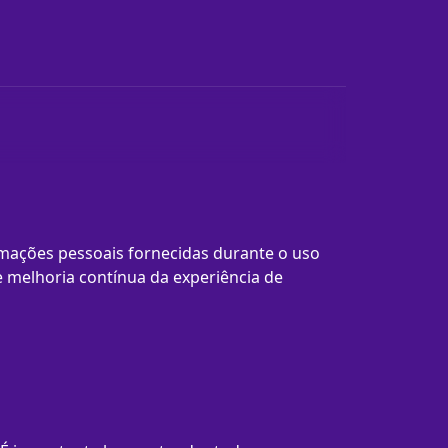
rmações pessoais fornecidas durante o uso
e melhoria contínua da experiência de