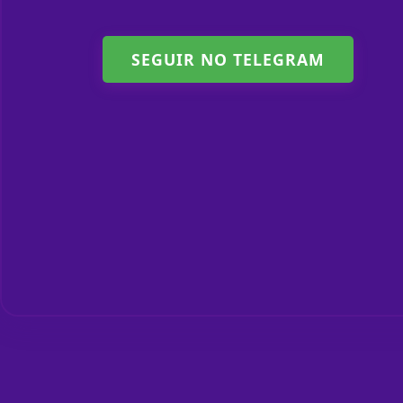
SEGUIR NO TELEGRAM