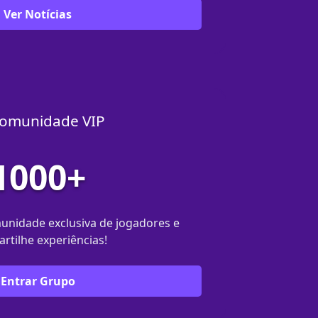
Ver Notícias
Comunidade VIP
1000+
unidade exclusiva de jogadores e
rtilhe experiências!
Entrar Grupo