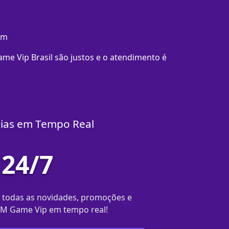
am
e Vip Brasil são justos e o atendimento é
cias em Tempo Real
24/7
e todas as novidades, promoções e
9M Game Vip em tempo real!