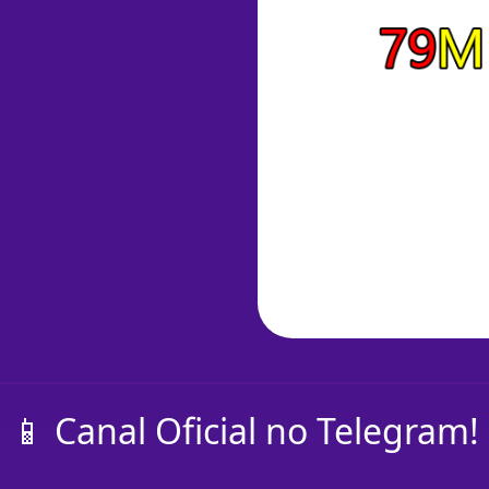
📱 Canal Oficial no Telegram!