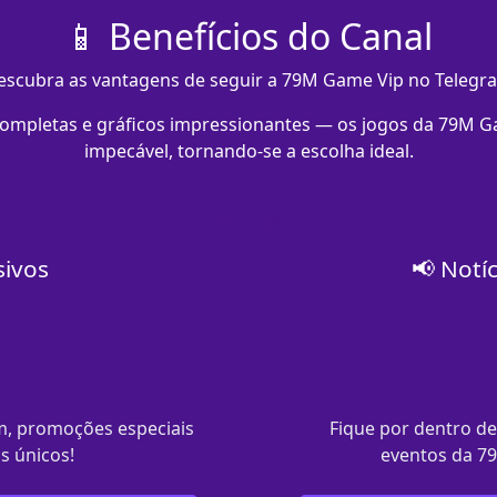
📱 Benefícios do Canal
escubra as vantagens de seguir a 79M Game Vip no Telegr
mpletas e gráficos impressionantes — os jogos da 79M Gam
impecável, tornando-se a escolha ideal.
sivos
📢 Notí
m, promoções especiais
Fique por dentro d
s únicos!
eventos da 7