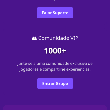
Falar Suporte
👥 Comunidade VIP
1000+
Junte-se a uma comunidade exclusiva de
jogadores e compartilhe experiências!
Entrar Grupo