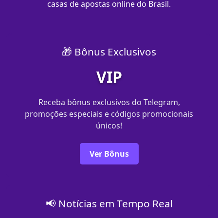
casas de apostas online do Brasil.
🎁 Bônus Exclusivos
VIP
Receba bônus exclusivos do Telegram,
promoções especiais e códigos promocionais
únicos!
Ver Bônus
📢 Notícias em Tempo Real