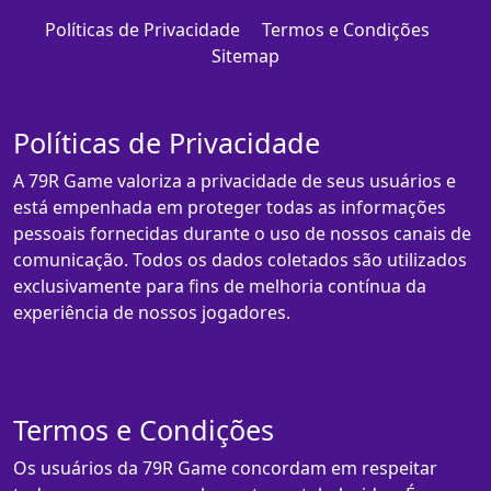
Políticas de Privacidade
Termos e Condições
Sitemap
Políticas de Privacidade
A 79R Game valoriza a privacidade de seus usuários e
está empenhada em proteger todas as informações
pessoais fornecidas durante o uso de nossos canais de
comunicação. Todos os dados coletados são utilizados
exclusivamente para fins de melhoria contínua da
experiência de nossos jogadores.
Termos e Condições
Os usuários da 79R Game concordam em respeitar