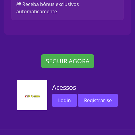
🎁 Receba bônus exclusivos
automaticamente
SEGUIR AGORA
Acessos
Login
Registrar-se