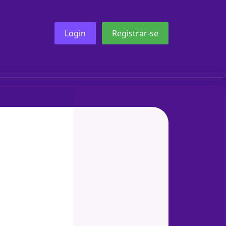
Login
Registrar-se