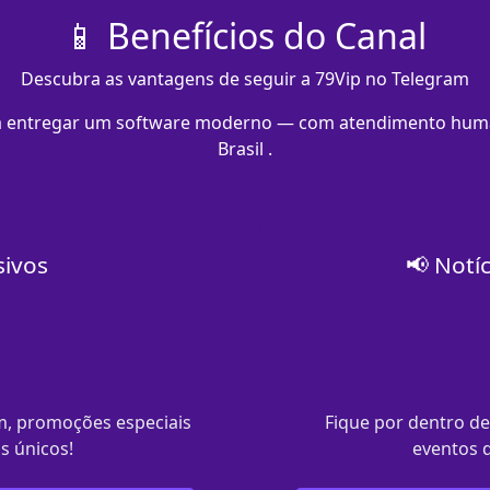
📱 Benefícios do Canal
Descubra as vantagens de seguir a 79Vip no Telegram
ra entregar um software moderno — com atendimento human
Brasil .
sivos
📢 Notí
m, promoções especiais
Fique por dentro d
s únicos!
eventos 