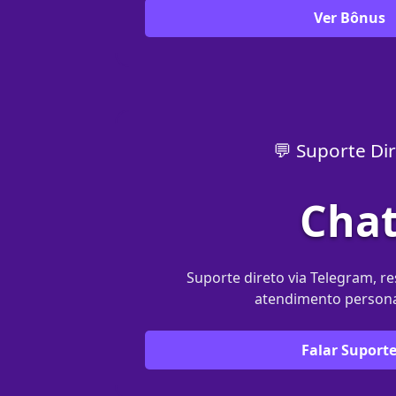
Ver Bônus
💬 Suporte Di
Cha
Suporte direto via Telegram, r
atendimento persona
Falar Suport