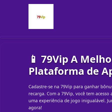
📱 79Vip A Melho
Plataforma de A
Cadastre-se na 79Vip para ganhar bônu
recarga. Com a 79Vip, você tem acesso 
uma experiência de jogo inigualável. J
agora!