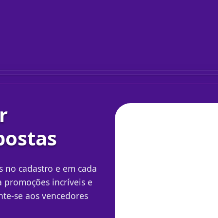
r
postas
s no cadastro e em cada
a promoções incríveis e
unte-se aos vencedores