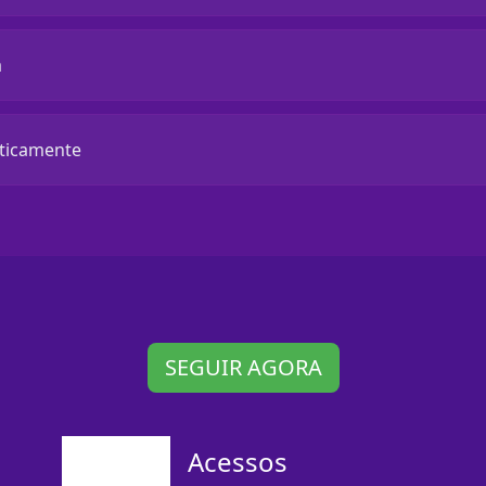
a
aticamente
SEGUIR AGORA
Acessos