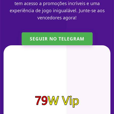
tem acesso a promoções incríveis e uma
experiência de jogo inigualável. Junte-se aos
vencedores agora!
SEGUIR NO TELEGRAM