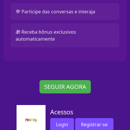
💬 Participe das conversas e interaja
🎁 Receba bônus exclusivos
automaticamente
SEGUIR AGORA
Acessos
Login
Registrar-se