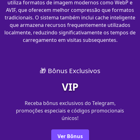
utiliza formatos de imagem modernos como WebP e
AVIF, que oferecem melhor compressão que formatos
tradicionais. O sistema também inclui cache inteligente
que armazena recursos frequentemente utilizados
localmente, reduzindo significativamente os tempos de
carregamento em visitas subsequentes.
🎁 Bônus Exclusivos
VIP
Receba bônus exclusivos do Telegram,
promoções especiais e códigos promocionais
únicos!
Ver Bônus