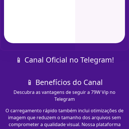
📱 Canal Oficial no Telegram!
📱 Benefícios do Canal
Descubra as vantagens de seguir a 79W Vip no
Telegram
O carregamento rápido também inclui otimizações de
imagem que reduzem o tamanho dos arquivos sem
comprometer a qualidade visual. Nossa plataforma