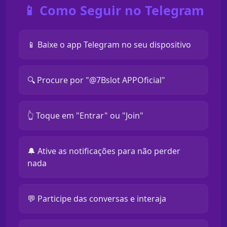
📱 Como Seguir no Telegram
📱 Baixe o app Telegram no seu dispositivo
🔍 Procure por "@7Bslot APPOficial"
👆 Toque em "Entrar" ou "Join"
🔔 Ative as notificações para não perder
nada
💬 Participe das conversas e interaja