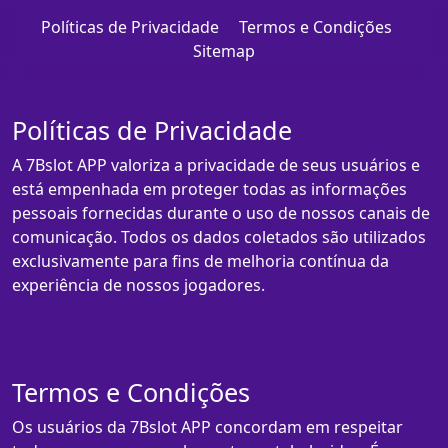
Políticas de Privacidade
Termos e Condições
Sitemap
Políticas de Privacidade
A 7Bslot APP valoriza a privacidade de seus usuários e
está empenhada em proteger todas as informações
pessoais fornecidas durante o uso de nossos canais de
comunicação. Todos os dados coletados são utilizados
exclusivamente para fins de melhoria contínua da
experiência de nossos jogadores.
Termos e Condições
Os usuários da 7Bslot APP concordam em respeitar