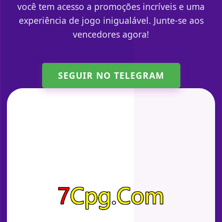
você tem acesso a promoções incríveis e uma
experiência de jogo inigualável. Junte-se aos
vencedores agora!
SEGUIR NO TELEGRAM