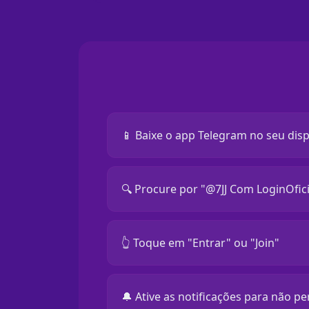
📱 Baixe o app Telegram no seu disp
🔍 Procure por "@7JJ Com LoginOfici
👆 Toque em "Entrar" ou "Join"
🔔 Ative as notificações para não p