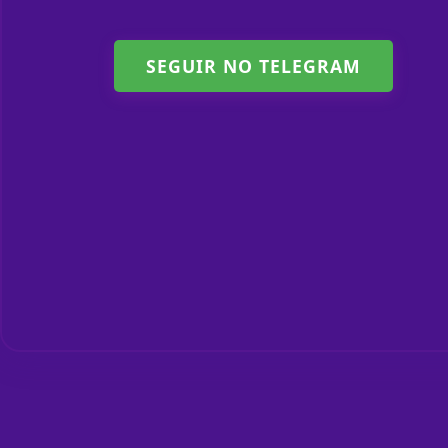
SEGUIR NO TELEGRAM