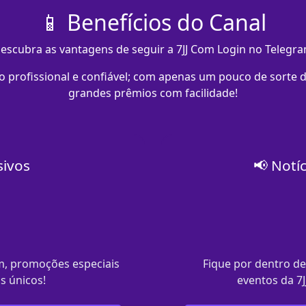
📱 Benefícios do Canal
escubra as vantagens de seguir a 7JJ Com Login no Telegr
no profissional e confiável; com apenas um pouco de sorte d
grandes prêmios com facilidade!
sivos
📢 Notí
m, promoções especiais
Fique por dentro d
s únicos!
eventos da 7