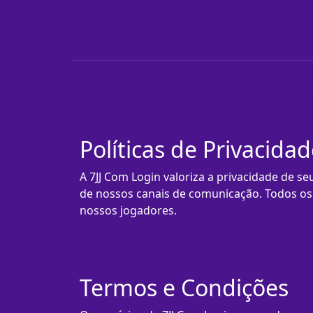
Políticas de Privacida
A 7JJ Com Login valoriza a privacidade de 
de nossos canais de comunicação. Todos os 
nossos jogadores.
Termos e Condições