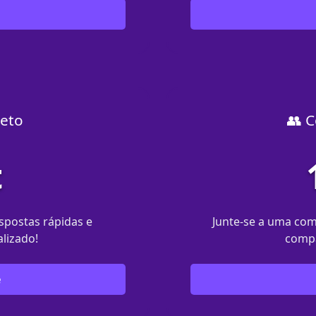
reto
👥 
t
espostas rápidas e
Junte-se a uma com
lizado!
compa
e