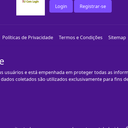
Login
Registrar-se
Políticas de Privacidade
Termos e Condições
Sitemap
de
seus usuários e está empenhada em proteger todas as infor
dados coletados são utilizados exclusivamente para fins d