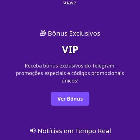
suave.
🎁 Bônus Exclusivos
VIP
Receba bônus exclusivos do Telegram,
promoções especiais e códigos promocionais
únicos!
Ver Bônus
📢 Notícias em Tempo Real