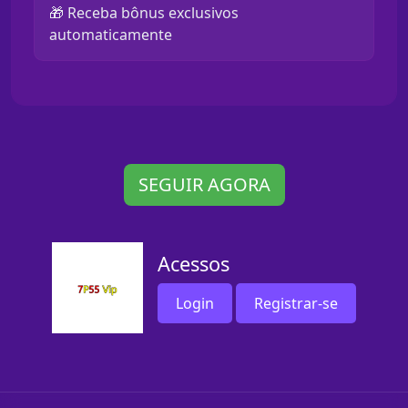
🎁 Receba bônus exclusivos
automaticamente
SEGUIR AGORA
Acessos
Login
Registrar-se