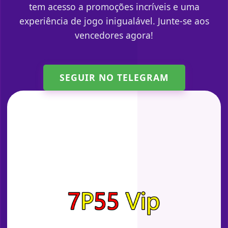
tem acesso a promoções incríveis e uma
experiência de jogo inigualável. Junte-se aos
vencedores agora!
SEGUIR NO TELEGRAM