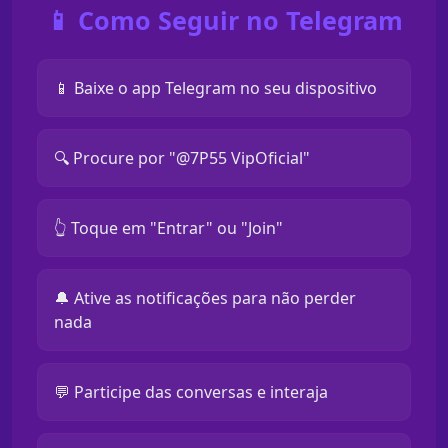
📱 Como Seguir no Telegram
📱 Baixe o app Telegram no seu dispositivo
🔍 Procure por "@7P55 VipOficial"
👆 Toque em "Entrar" ou "Join"
🔔 Ative as notificações para não perder
nada
💬 Participe das conversas e interaja