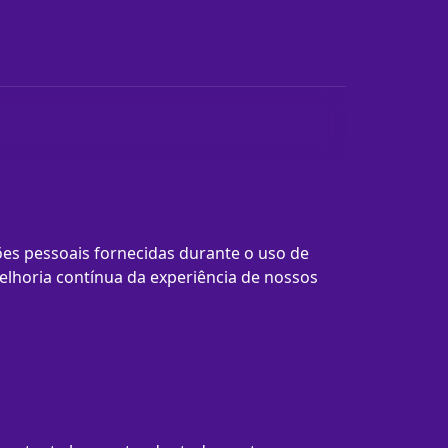
es pessoais fornecidas durante o uso de
elhoria contínua da experiência de nossos