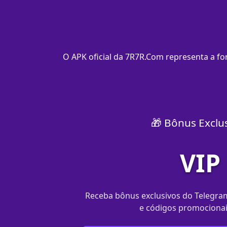
O APK oficial da 7R7R.Com representa a fo
🎁 Bônus Exclu
VIP
Receba bônus exclusivos do Telegra
e códigos promocionai