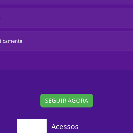
a
aticamente
SEGUIR AGORA
Acessos