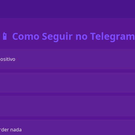
📱 Como Seguir no Telegram
ositivo
erder nada