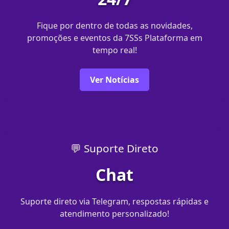
Fique por dentro de todas as novidades,
promoções e eventos da 7SSs Plataforma em
tempo real!
Ver Notícias
💬 Suporte Direto
Chat
Suporte direto via Telegram, respostas rápidas e
atendimento personalizado!