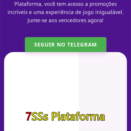
Plataforma, você tem acesso a promoções
incríveis e uma experiência de jogo inigualável.
Junte-se aos vencedores agora!
SEGUIR NO TELEGRAM