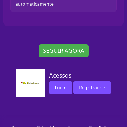
automaticamente
SEGUIR AGORA
Acessos
Login
Registrar-se