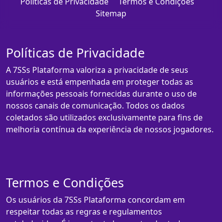
Políticas de Privacidade
Termos e Condições
Sitemap
Políticas de Privacidade
A 7SSs Plataforma valoriza a privacidade de seus
usuários e está empenhada em proteger todas as
informações pessoais fornecidas durante o uso de
nossos canais de comunicação. Todos os dados
coletados são utilizados exclusivamente para fins de
melhoria contínua da experiência de nossos jogadores.
Termos e Condições
Os usuários da 7SSs Plataforma concordam em
respeitar todas as regras e regulamentos