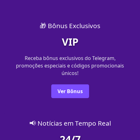
🎁 Bônus Exclusivos
VIP
Receba bônus exclusivos do Telegram,
promoções especiais e códigos promocionais
únicos!
Ver Bônus
📢 Notícias em Tempo Real
24/7