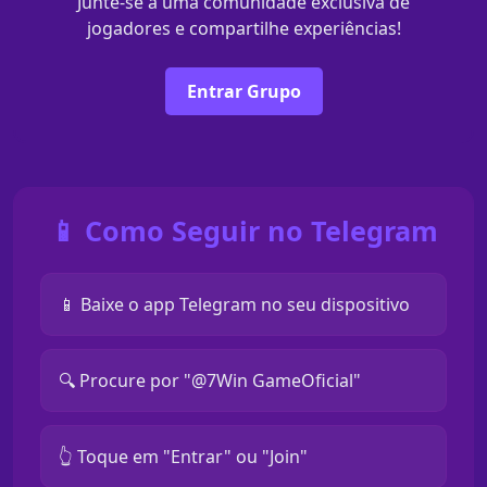
Junte-se a uma comunidade exclusiva de
jogadores e compartilhe experiências!
Entrar Grupo
📱 Como Seguir no Telegram
📱 Baixe o app Telegram no seu dispositivo
🔍 Procure por "@7Win GameOficial"
👆 Toque em "Entrar" ou "Join"