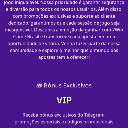
jogo inigualável. Nossa prioridade é garantir segurança
e diversão para todos os nossos usuários. Além disso,
com promoções exclusivas e suporte ao cliente
dedicado, garantimos que cada sessão de jogo seja
inesquecível. Descubra a emoção de ganhar com 7Win
Game Brasil e transforme cada aposta em uma
oportunidade de vitória. Venha fazer parte da nossa
comunidade e explore o melhor que o mundo das
apostas tem a oferecer!
🎁 Bônus Exclusivos
VIP
Receba bônus exclusivos do Telegram,
promoções especiais e códigos promocionais