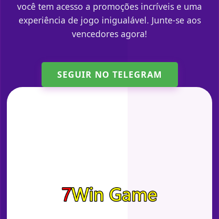
você tem acesso a promoções incríveis e uma
experiência de jogo inigualável. Junte-se aos
vencedores agora!
SEGUIR NO TELEGRAM