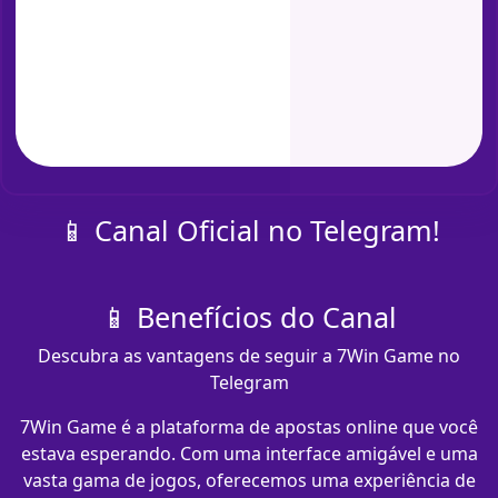
📱 Canal Oficial no Telegram!
📱 Benefícios do Canal
Descubra as vantagens de seguir a 7Win Game no
Telegram
7Win Game é a plataforma de apostas online que você
estava esperando. Com uma interface amigável e uma
vasta gama de jogos, oferecemos uma experiência de