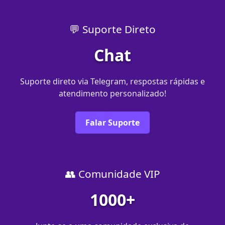
💬 Suporte Direto
Chat
Suporte direto via Telegram, respostas rápidas e
atendimento personalizado!
Falar Suporte
👥 Comunidade VIP
1000+