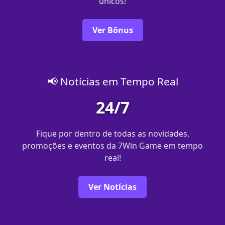
únicos!
Ver Bônus
📢 Notícias em Tempo Real
24/7
Fique por dentro de todas as novidades,
promoções e eventos da 7Win Game em tempo
real!
Ver Notícias