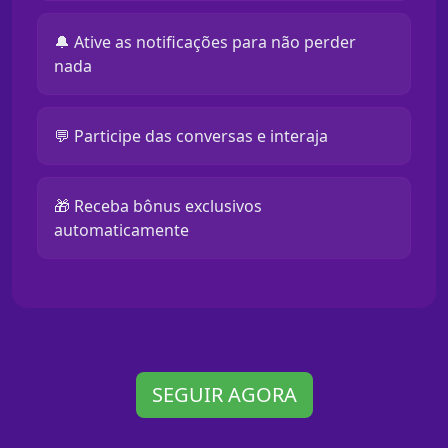
🔔 Ative as notificações para não perder
nada
💬 Participe das conversas e interaja
🎁 Receba bônus exclusivos
automaticamente
SEGUIR AGORA