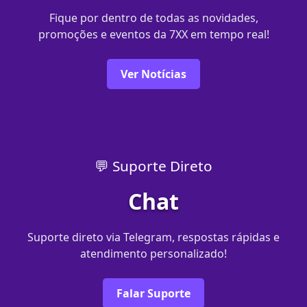
Fique por dentro de todas as novidades,
promoções e eventos da 7XX em tempo real!
Ver Notícias
💬 Suporte Direto
Chat
Suporte direto via Telegram, respostas rápidas e
atendimento personalizado!
Falar Suporte