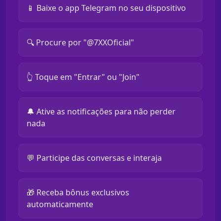
📱 Baixe o app Telegram no seu dispositivo
🔍 Procure por "@7XXOficial"
👆 Toque em "Entrar" ou "Join"
🔔 Ative as notificações para não perder
nada
💬 Participe das conversas e interaja
🎁 Receba bônus exclusivos
automaticamente