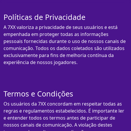
Políticas de Privacidade
A 7XX valoriza a privacidade de seus usuários e está
empenhada em proteger todas as informações
pessoais fornecidas durante o uso de nossos canais de
comunicação. Todos os dados coletados são utilizados
exclusivamente para fins de melhoria contínua da
experiência de nossos jogadores.
Termos e Condições
Os usuários da 7XX concordam em respeitar todas as
regras e regulamentos estabelecidos. É importante ler
e entender todos os termos antes de participar de
nossos canais de comunicação. A violação destes