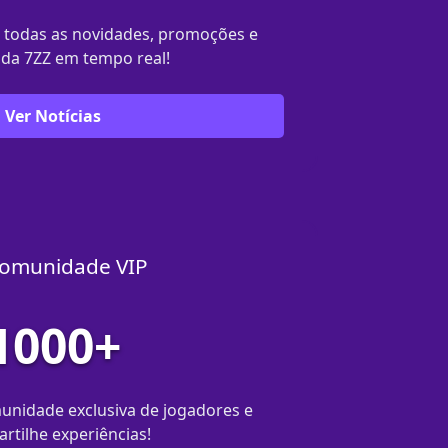
e todas as novidades, promoções e
 da 7ZZ em tempo real!
Ver Notícias
Comunidade VIP
1000+
unidade exclusiva de jogadores e
rtilhe experiências!