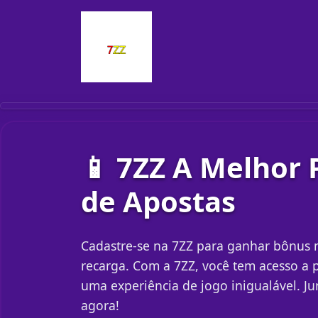
📱 7ZZ A Melhor
de Apostas
Cadastre-se na 7ZZ para ganhar bônus 
recarga. Com a 7ZZ, você tem acesso a 
uma experiência de jogo inigualável. J
agora!