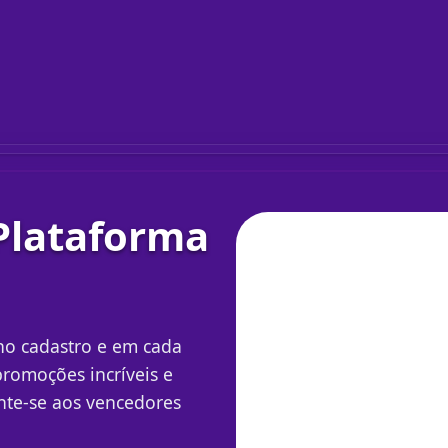
 Plataforma
no cadastro e em cada
promoções incríveis e
unte-se aos vencedores