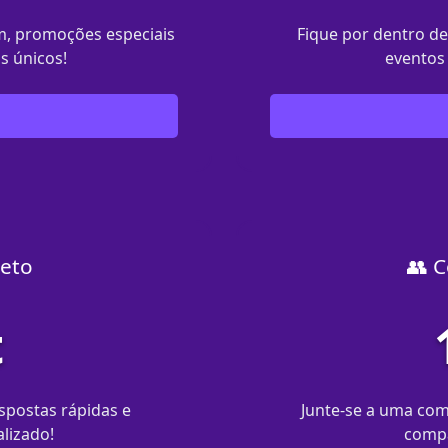
m, promoções especiais
Fique por dentro d
s únicos!
eventos
reto
👥 
t
espostas rápidas e
Junte-se a uma com
lizado!
compa