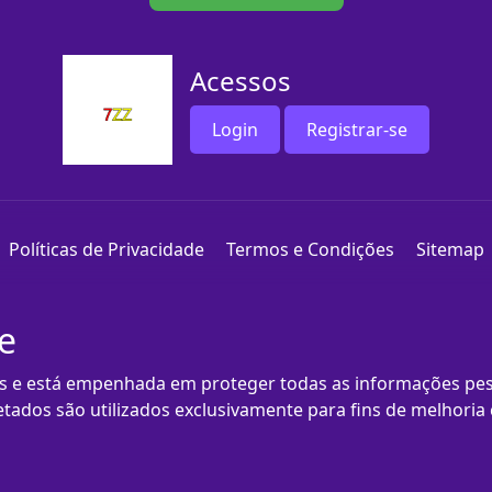
Acessos
Login
Registrar-se
Políticas de Privacidade
Termos e Condições
Sitemap
de
ios e está empenhada em proteger todas as informações pe
tados são utilizados exclusivamente para fins de melhoria