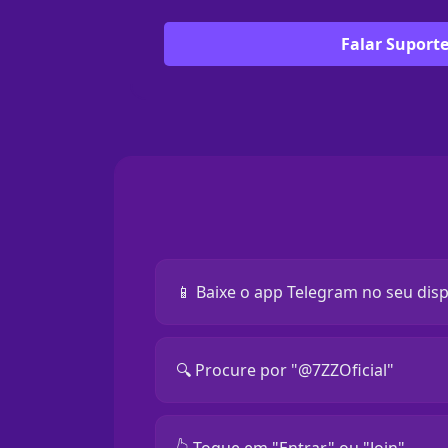
Falar Suport
📱 Baixe o app Telegram no seu disp
🔍 Procure por "@7ZZOficial"