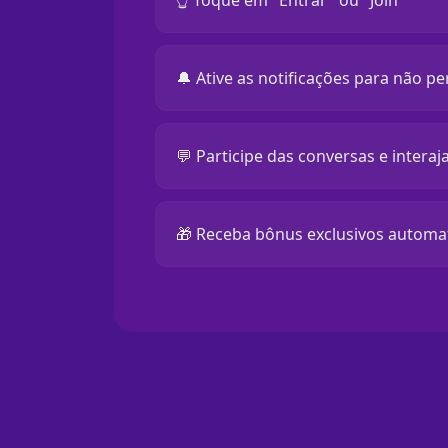
👆 Toque em "Entrar" ou "Join"
🔔 Ative as notificações para não p
💬 Participe das conversas e interaj
🎁 Receba bônus exclusivos autom