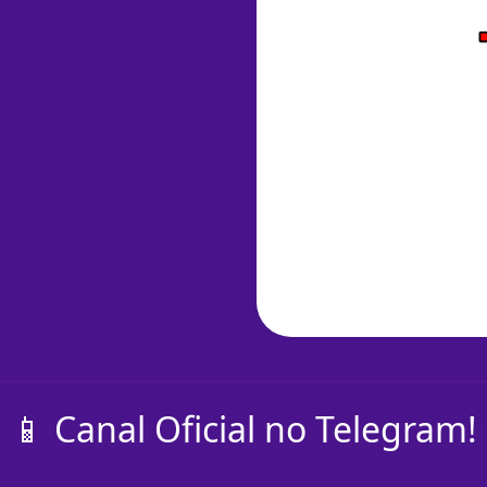
📱 Canal Oficial no Telegram!