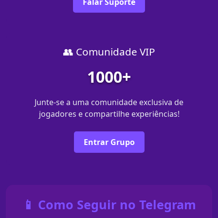
Falar Suporte
👥 Comunidade VIP
1000+
Junte-se a uma comunidade exclusiva de
jogadores e compartilhe experiências!
Entrar Grupo
📱 Como Seguir no Telegram