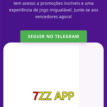
tem acesso a promoções incríveis e uma
experiência de jogo inigualável. Junte-se aos
vencedores agora!
SEGUIR NO TELEGRAM