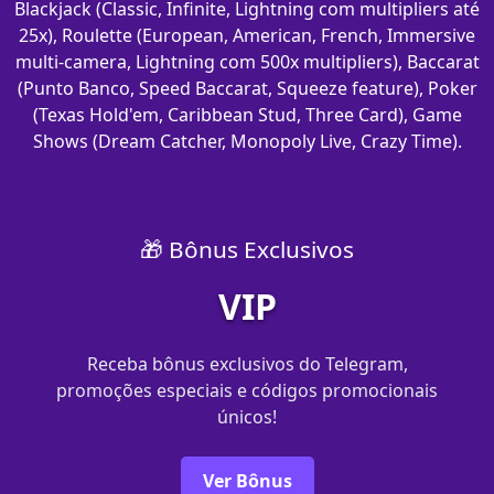
Blackjack (Classic, Infinite, Lightning com multipliers até
25x), Roulette (European, American, French, Immersive
multi-camera, Lightning com 500x multipliers), Baccarat
(Punto Banco, Speed Baccarat, Squeeze feature), Poker
(Texas Hold'em, Caribbean Stud, Three Card), Game
Shows (Dream Catcher, Monopoly Live, Crazy Time).
🎁 Bônus Exclusivos
VIP
Receba bônus exclusivos do Telegram,
promoções especiais e códigos promocionais
únicos!
Ver Bônus