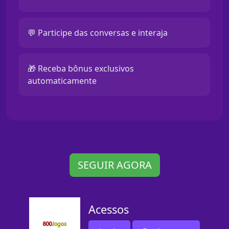
💬 Participe das conversas e interaja
🎁 Receba bônus exclusivos
automaticamente
SEGUIR AGORA
Acessos