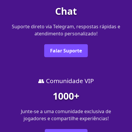
Chat
Suporte direto via Telegram, respostas rápidas e
atendimento personalizado!
Falar Suporte
👥 Comunidade VIP
1000+
Junte-se a uma comunidade exclusiva de
jogadores e compartilhe experiências!