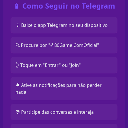
📱 Como Seguir no Telegram
📱 Baixe o app Telegram no seu dispositivo
🔍 Procure por "@80Game ComOficial"
👆 Toque em "Entrar" ou "Join"
🔔 Ative as notificações para não perder
nada
💬 Participe das conversas e interaja