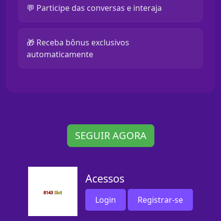
💬 Participe das conversas e interaja
🎁 Receba bônus exclusivos
automaticamente
SEGUIR AGORA
Acessos
Login
Registrar-se