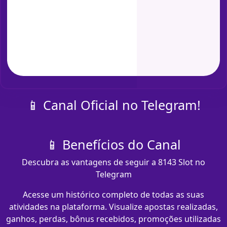
📱 Canal Oficial no Telegram!
📱 Benefícios do Canal
Descubra as vantagens de seguir a 8143 Slot no
Telegram
Acesse um histórico completo de todas as suas
atividades na plataforma. Visualize apostas realizadas,
ganhos, perdas, bônus recebidos, promoções utilizadas