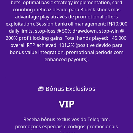
bets, optimal basic strategy implementation, card
counting ineficaz devido para 8-deck shoes mas
advantage play através de promotional offers
exploitation). Session bankroll management: R$10.000
daily limits, stop-loss @ 50% drawdown, stop-win @
200% profit locking gains. Total hands played: ~45.000,
overall RTP achieved: 101.2% (positive devido para
bonus value integration, promotional periods com
enhanced payouts).
🎁 Bônus Exclusivos
VIP
Receba bônus exclusivos do Telegram,
promoções especiais e códigos promocionais