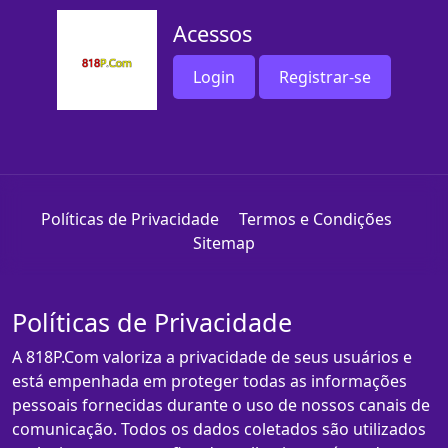
Acessos
Login
Registrar-se
Políticas de Privacidade
Termos e Condições
Sitemap
Políticas de Privacidade
A 818P.Com valoriza a privacidade de seus usuários e
está empenhada em proteger todas as informações
pessoais fornecidas durante o uso de nossos canais de
comunicação. Todos os dados coletados são utilizados