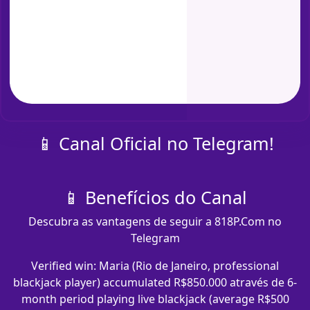
📱 Canal Oficial no Telegram!
📱 Benefícios do Canal
Descubra as vantagens de seguir a 818P.Com no
Telegram
Verified win: Maria (Rio de Janeiro, professional
blackjack player) accumulated R$850.000 através de 6-
month period playing live blackjack (average R$500