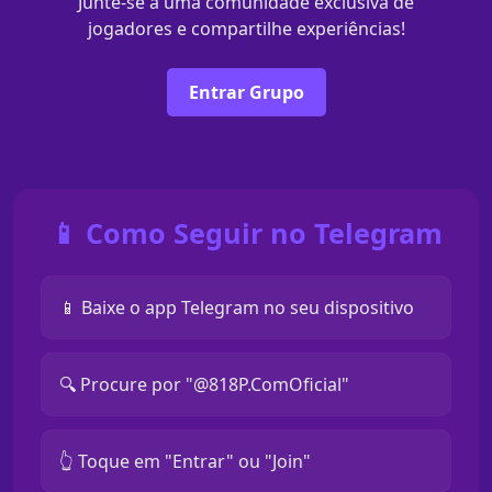
Junte-se a uma comunidade exclusiva de
jogadores e compartilhe experiências!
Entrar Grupo
📱 Como Seguir no Telegram
📱 Baixe o app Telegram no seu dispositivo
🔍 Procure por "@818P.ComOficial"
👆 Toque em "Entrar" ou "Join"