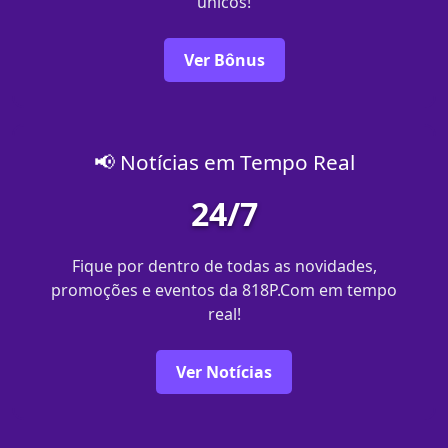
únicos!
Ver Bônus
📢 Notícias em Tempo Real
24/7
Fique por dentro de todas as novidades,
promoções e eventos da 818P.Com em tempo
real!
Ver Notícias