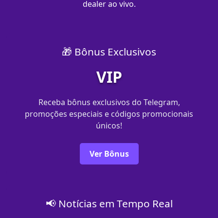
dealer ao vivo.
🎁 Bônus Exclusivos
VIP
Receba bônus exclusivos do Telegram,
promoções especiais e códigos promocionais
únicos!
Ver Bônus
📢 Notícias em Tempo Real