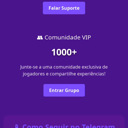
Falar Suporte
👥 Comunidade VIP
1000+
Junte-se a uma comunidade exclusiva de
jogadores e compartilhe experiências!
Entrar Grupo
📱 Como Seguir no Telegram