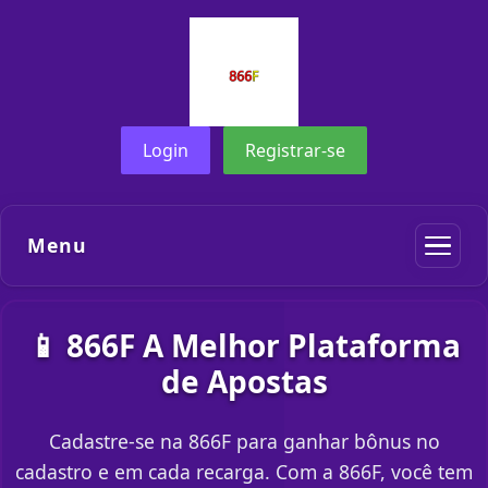
Login
Registrar-se
Menu
📱 866F A Melhor Plataforma
de Apostas
Cadastre-se na 866F para ganhar bônus no
cadastro e em cada recarga. Com a 866F, você tem