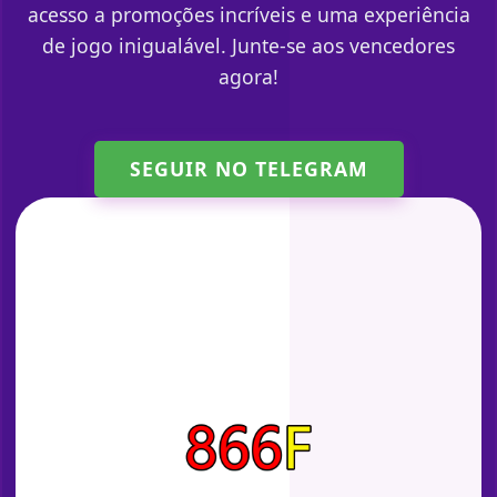
acesso a promoções incríveis e uma experiência
de jogo inigualável. Junte-se aos vencedores
agora!
SEGUIR NO TELEGRAM