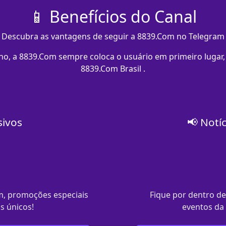
📱 Benefícios do Canal
Descubra as vantagens de seguir a 8839.Com no Telegram
ino, a 8839.Com sempre coloca o usuário em primeiro lugar
8839.Com Brasil .
sivos
📢 Notí
m, promoções especiais
Fique por dentro d
s únicos!
eventos da