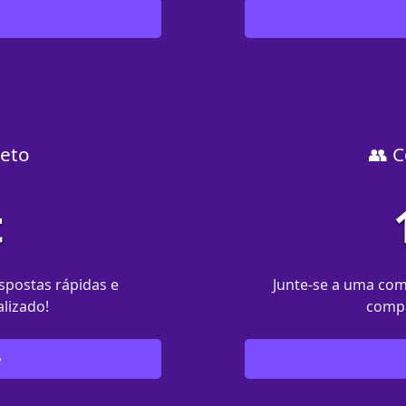
reto
👥 
t
espostas rápidas e
Junte-se a uma com
lizado!
compa
e