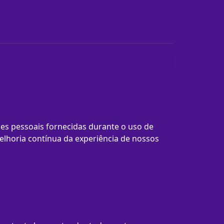
es pessoais fornecidas durante o uso de
elhoria contínua da experiência de nossos