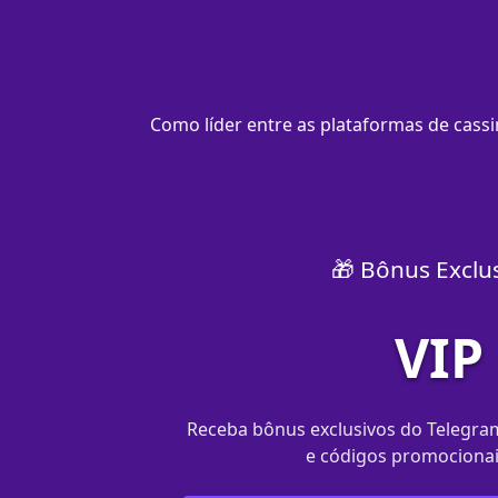
Como líder entre as plataformas de cass
🎁 Bônus Exclu
VIP
Receba bônus exclusivos do Telegra
e códigos promocionai