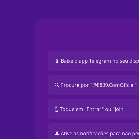
📱 Baixe o app Telegram no seu disp
🔍 Procure por "@8839.ComOficial"
👆 Toque em "Entrar" ou "Join"
🔔 Ative as notificações para não p