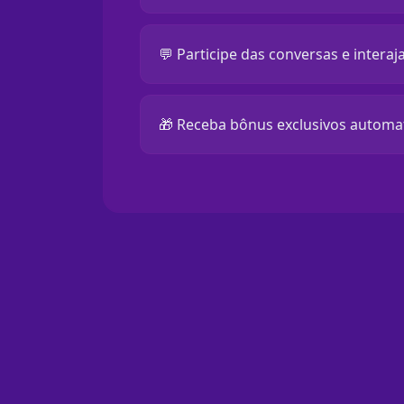
💬 Participe das conversas e interaj
🎁 Receba bônus exclusivos autom