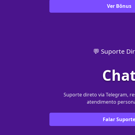
Ver Bônus
💬 Suporte Di
Cha
Suporte direto via Telegram, r
atendimento persona
Falar Suport