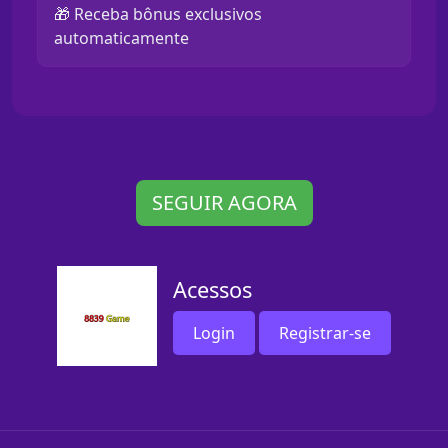
🎁 Receba bônus exclusivos
automaticamente
SEGUIR AGORA
Acessos
Login
Registrar-se