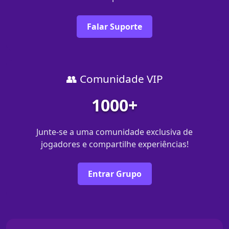
Falar Suporte
👥 Comunidade VIP
1000+
Junte-se a uma comunidade exclusiva de
jogadores e compartilhe experiências!
Entrar Grupo