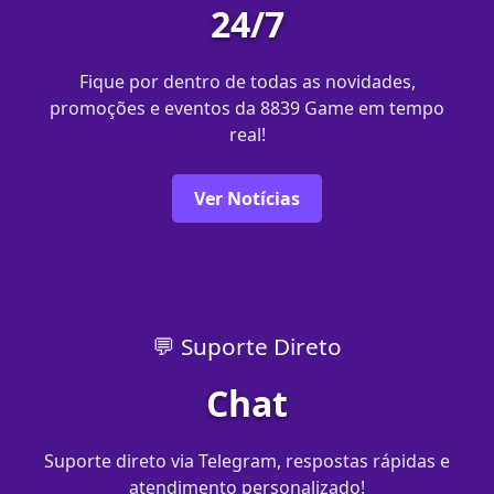
24/7
Fique por dentro de todas as novidades,
promoções e eventos da 8839 Game em tempo
real!
Ver Notícias
💬 Suporte Direto
Chat
Suporte direto via Telegram, respostas rápidas e
atendimento personalizado!