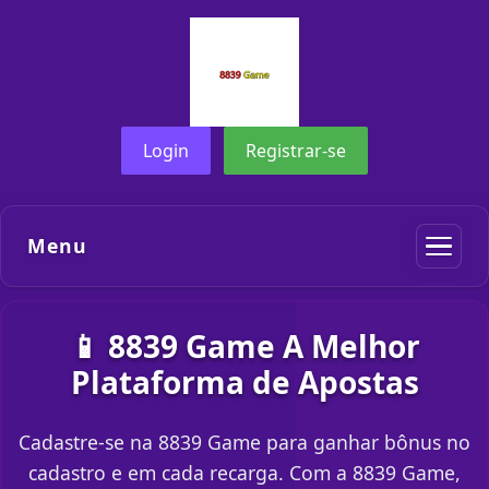
Login
Registrar-se
Menu
📱 8839 Game A Melhor
Plataforma de Apostas
Cadastre-se na 8839 Game para ganhar bônus no
cadastro e em cada recarga. Com a 8839 Game,