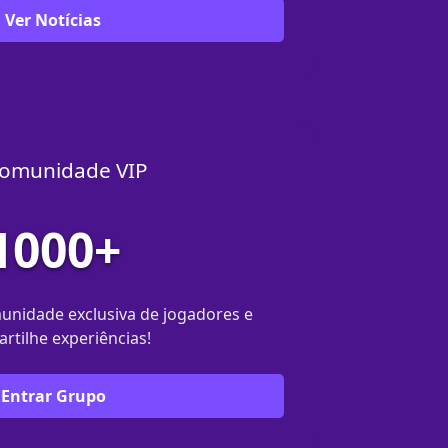
Ver Notícias
Comunidade VIP
1000+
unidade exclusiva de jogadores e
rtilhe experiências!
Entrar Grupo