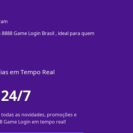
gram
8888 Game Login Brasil , ideal para quem
cias em Tempo Real
24/7
e todas as novidades, promoções e
8 Game Login em tempo real!