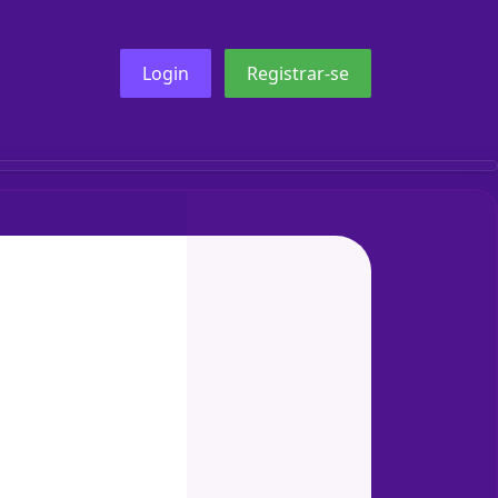
Login
Registrar-se