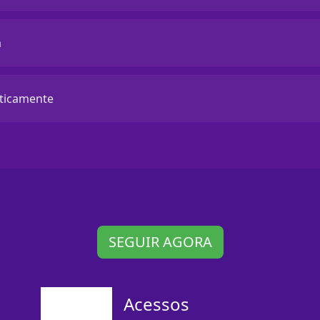
a
aticamente
SEGUIR AGORA
Acessos