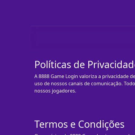
Políticas de Privacida
A 8888 Game Login valoriza a privacidade 
uso de nossos canais de comunicação. Todos
nossos jogadores.
Termos e Condições