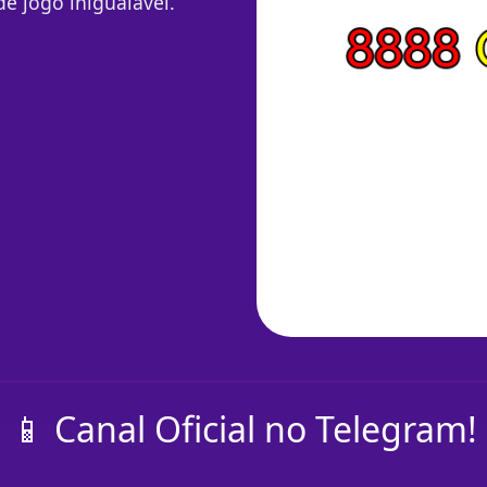
e jogo inigualável.
📱 Canal Oficial no Telegram!