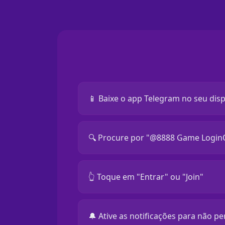
📱 Baixe o app Telegram no seu disp
🔍 Procure por "@8888 Game LoginO
👆 Toque em "Entrar" ou "Join"
🔔 Ative as notificações para não p