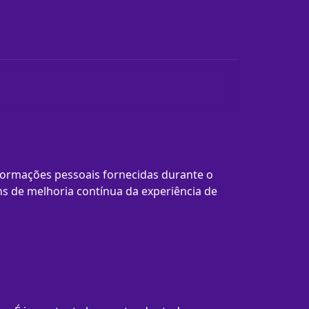
formações pessoais fornecidas durante o
ns de melhoria contínua da experiência de