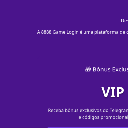
Des
A 8888 Game Login é uma plataforma de c
🎁 Bônus Exclu
VIP
Receba bônus exclusivos do Telegra
e códigos promocionai